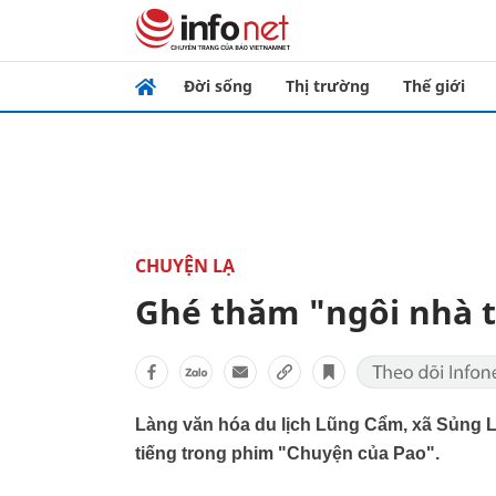
Đời sống
Thị trường
Thế giới
CHUYỆN LẠ
Ghé thăm "ngôi nhà t
Làng văn hóa du lịch Lũng Cẩm, xã Sủng Là
tiếng trong phim "Chuyện của Pao".