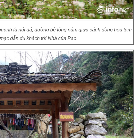
uanh là núi đá, đường bê tông nằm giữa cánh đồng hoa tam
mạc dẫn du khách tới Nhà của Pao.