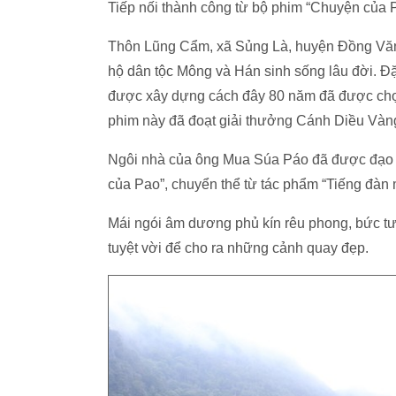
Tiếp nối thành công từ bộ phim “Chuyện của 
Thôn Lũng Cẩm, xã Sủng Là, huyện Đồng Văn 
hộ dân tộc Mông và Hán sinh sống lâu đời. Đặ
được xây dựng cách đây 80 năm đã được chọ
phim này đã đoạt giải thưởng Cánh Diều Vàn
Ngôi nhà của ông Mua Súa Páo đã được đạo 
của Pao”, chuyển thể từ tác phẩm “Tiếng đàn 
Mái ngói âm dương phủ kín rêu phong, bức tư
tuyệt vời để cho ra những cảnh quay đẹp.