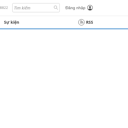
18822
Đăng nhập
Sự kiện
RSS