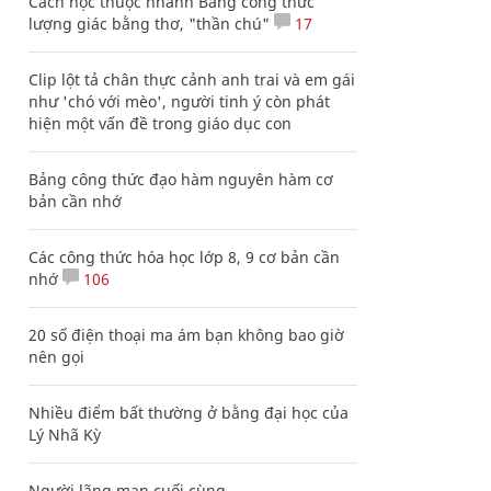
Cách học thuộc nhanh Bảng công thức
lượng giác bằng thơ, "thần chú"
17
Clip lột tả chân thực cảnh anh trai và em gái
như 'chó với mèo', người tinh ý còn phát
hiện một vấn đề trong giáo dục con
Bảng công thức đạo hàm nguyên hàm cơ
bản cần nhớ
Các công thức hóa học lớp 8, 9 cơ bản cần
nhớ
106
20 số điện thoại ma ám bạn không bao giờ
nên gọi
Nhiều điểm bất thường ở bằng đại học của
Lý Nhã Kỳ
Người lãng mạn cuối cùng