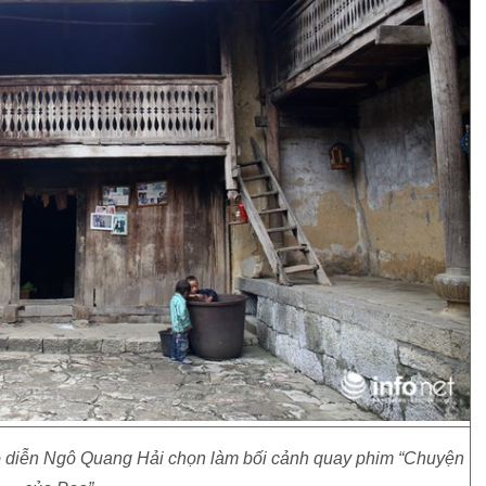
 diễn Ngô Quang Hải chọn làm bối cảnh quay phim “Chuyện