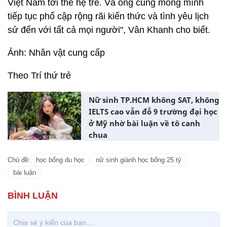
Việt Nam tới thế hệ trẻ. Và ông cũng mong mình
tiếp tục phổ cập rộng rãi kiến thức và tình yêu lịch
sử đến với tất cả mọi người", Vân Khanh cho biết.
Ảnh: Nhân vật cung cấp
Theo Trí thứ trẻ
Nữ sinh TP.HCM không SAT, không
IELTS cao vẫn đỗ 9 trường đại học
ở Mỹ nhờ bài luận về tô canh
chua
Chủ đề:
học bổng du học
nữ sinh giành học bổng 25 tỷ
bài luận