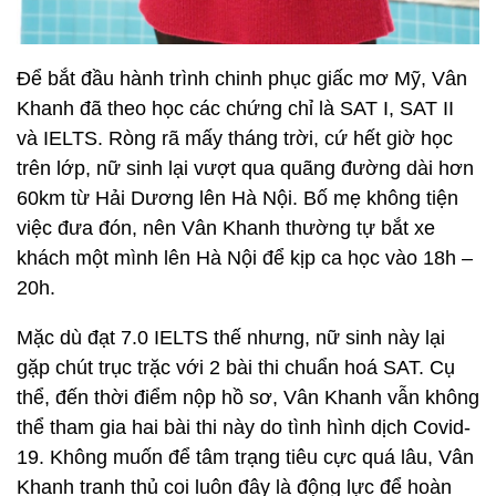
Để bắt đầu hành trình chinh phục giấc mơ Mỹ, Vân
Khanh đã theo học các chứng chỉ là SAT I, SAT II
và IELTS. Ròng rã mấy tháng trời, cứ hết giờ học
trên lớp, nữ sinh lại vượt qua quãng đường dài hơn
60km từ Hải Dương lên Hà Nội. Bố mẹ không tiện
việc đưa đón, nên Vân Khanh thường tự bắt xe
khách một mình lên Hà Nội để kịp ca học vào 18h –
20h.
Mặc dù đạt 7.0 IELTS thế nhưng, nữ sinh này lại
gặp chút trục trặc với 2 bài thi chuẩn hoá SAT. Cụ
thể, đến thời điểm nộp hồ sơ, Vân Khanh vẫn không
thể tham gia hai bài thi này do tình hình dịch Covid-
19. Không muốn để tâm trạng tiêu cực quá lâu, Vân
Khanh tranh thủ coi luôn đây là động lực để hoàn