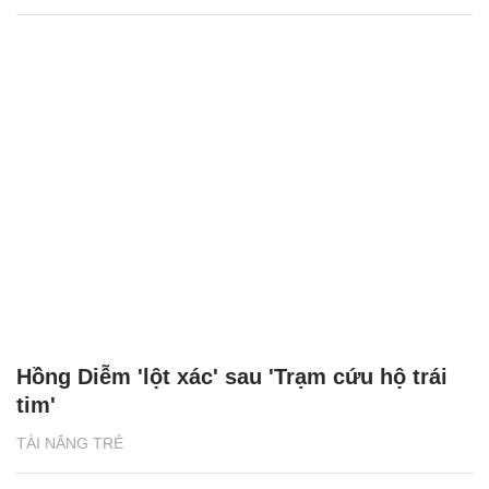
Hồng Diễm 'lột xác' sau 'Trạm cứu hộ trái
tim'
TÀI NĂNG TRẺ