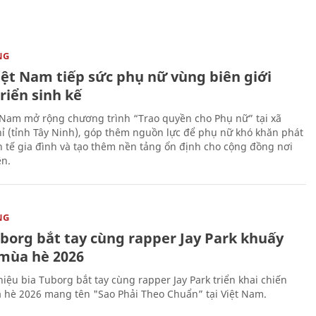
NG
iệt Nam tiếp sức phụ nữ vùng biên giới
riển sinh kế
 Nam mở rộng chương trình “Trao quyền cho Phụ nữ” tại xã
ỉ (tỉnh Tây Ninh), góp thêm nguồn lực để phụ nữ khó khăn phát
nh tế gia đình và tạo thêm nền tảng ổn định cho cộng đồng nơi
ên.
NG
uborg bắt tay cùng rapper Jay Park khuấy
mùa hè 2026
iệu bia Tuborg bắt tay cùng rapper Jay Park triển khai chiến
 hè 2026 mang tên "Sao Phải Theo Chuẩn” tại Việt Nam.