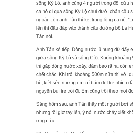
sông Kỳ Lộ, anh cùng 4 người trong đội cứu
ca nô đi qua sông Kỳ Lộ chui dưới chân cầu sắ
ngoài, còn anh Tân thì kẹt trong lòng ca nô. 
lên thì đầu đập vào thành cầu đường bộ La H
Tân nói.
Anh Tân kể tiếp: Dòng nước lũ hung dữ đẩy 
giữa sông Kỳ Lộ và sông Cô). Xuống khoảng 5
thì gặp dòng nước xoáy, đám bèo rã ra, còn 
chết chắc. Khi trôi khoảng 500m nữa thì với 
hồ, kiệt sức nhưng em cố bám đọt tre nhích dầ
nguyên bụi tre trôi đi. Em cũng trôi theo một đ
Sáng hôm sau, anh Tân thấy một người bơi sõng
nhưng rồi giơ tay lên, ý nói nước chảy xiết 
ứng cứu.