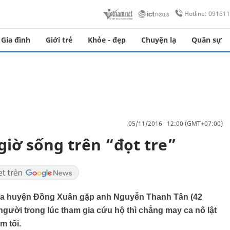
Hotline: 09161
Gia đình
Giới trẻ
Khỏe - đẹp
Chuyện lạ
Quân sự
05/11/2016 12:00 (GMT+07:00)
giờ sống trên “đọt tre”
hoa huyện Đồng Xuân gặp anh Nguyễn Thanh Tân (42
 người trong lúc tham gia cứu hộ thì chẳng may ca nô lật
m tối.