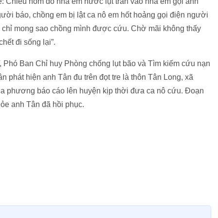
: Chiều hôm đó nhà em nước lụt tràn vào nhà em gọi anh
ười báo, chồng em bị lật ca nô em hốt hoảng gọi điện người
, chỉ mong sao chồng mình được cứu. Chờ mãi không thấy
hết đi sống lại”.
Phó Ban Chỉ huy Phòng chống lụt bão và Tìm kiếm cứu nạn
 phát hiện anh Tân đu trên đọt tre là thôn Tân Long, xã
 phương báo cáo lên huyện kịp thời đưa ca nô cứu. Đoạn
ỏe anh Tân đã hồi phục.