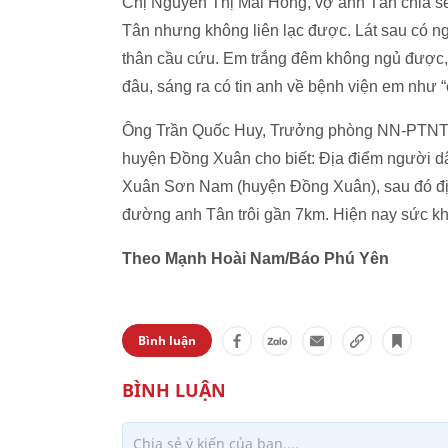
Chị Nguyễn Thị Mai Hồng, vợ anh Tân chia sẻ
Tân nhưng không liên lạc được. Lát sau có ng
thân cầu cứu. Em trắng đêm không ngủ được
đâu, sáng ra có tin anh về bệnh viện em như “c
Ông Trần Quốc Huy, Trưởng phòng NN-PTNT, 
huyện Đồng Xuân cho biết: Địa điểm người dân
Xuân Sơn Nam (huyện Đồng Xuân), sau đó địa
đường anh Tân trôi gần 7km. Hiện nay sức kh
Theo Mạnh Hoài Nam/Báo Phú Yên
Bình luận