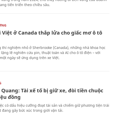
ang tiến triển theo chiều sâu.
ỜNG
 Việt ở Canada thắp lửa cho giấc mơ ô tô
 thí nghiệm nhỏ ở Sherbrooke (Canada), những nhà khoa học
lặng lẽ nghiên cứu pin, thuật toán và AI cho ô tô điện – với
 một ngày sẽ ứng dụng trên xe Việt.
G
Quang: Tài xế tố bị giữ xe, đòi tiền chuộc
riệu đồng
iệc có dấu hiệu cưỡng đoạt tài sản và chiếm giữ phương tiện trái
t đang gây bức xúc trong giới vận tải.