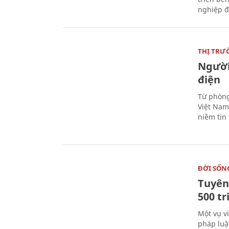
nghiệp đ
THỊ TRƯ
Người
điện
Từ phòng
Việt Nam 
niềm tin
ĐỜI SỐN
Tuyên 
500 t
Một vụ v
pháp luậ