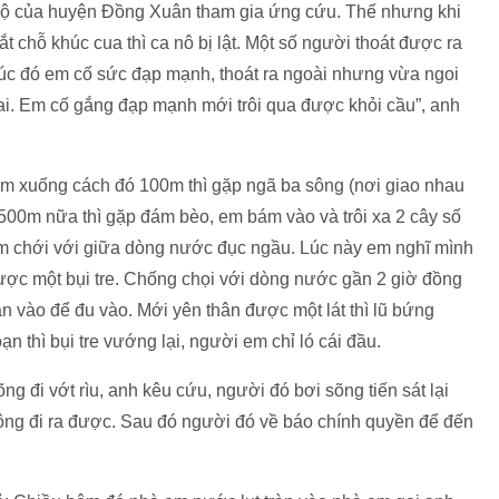
 hộ của huyện Đồng Xuân tham gia ứng cứu. Thế nhưng khi
t chỗ khúc cua thì ca nô bị lật. Một số người thoát được ra
“Lúc đó em cố sức đạp mạnh, thoát ra ngoài nhưng vừa ngoi
ai. Em cố gắng đạp mạnh mới trôi qua được khỏi cầu”, anh
em xuống cách đó 100m thì gặp ngã ba sông (nơi giao nhau
00m nữa thì gặp đám bèo, em bám vào và trôi xa 2 cây số
em chới với giữa dòng nước đục ngầu. Lúc này em nghĩ mình
được một bụi tre. Chống chọi với dòng nước gần 2 giờ đồng
n vào để đu vào. Mới yên thân được một lát thì lũ bứng
oạn thì bụi tre vướng lại, người em chỉ ló cái đầu.
 đi vớt rìu, anh kêu cứu, người đó bơi sõng tiến sát lại
không đi ra được. Sau đó người đó về báo chính quyền để đến