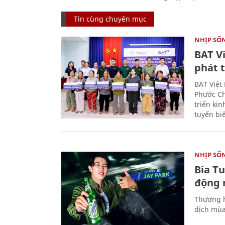
Tin cùng chuyên mục
NHỊP SỐ
BAT V
phát t
BAT Việt
Phước Ch
triển ki
tuyến bi
NHỊP SỐ
Bia T
động 
Thương h
dịch mùa