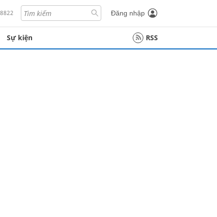
18822
Đăng nhập
Sự kiện
RSS