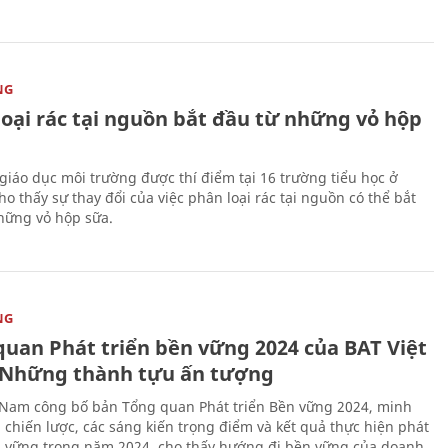
NG
loại rác tại nguồn bắt đầu từ những vỏ hộp
giáo dục môi trường được thí điểm tại 16 trường tiểu học ở
o thấy sự thay đổi của việc phân loại rác tại nguồn có thể bắt
hững vỏ hộp sữa.
NG
quan Phát triển bền vững 2024 của BAT Việt
Những thành tựu ấn tượng
 Nam công bố bản Tổng quan Phát triển Bền vững 2024, minh
 chiến lược, các sáng kiến trọng điểm và kết quả thực hiện phát
n vững trong năm 2024, cho thấy hướng đi bền vững của doanh