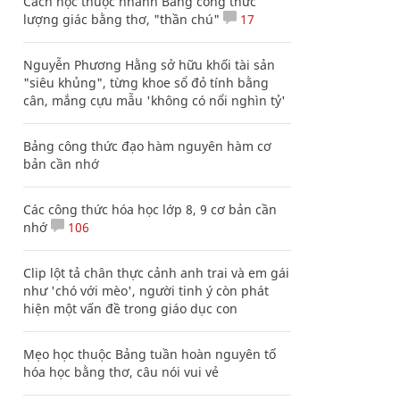
Cách học thuộc nhanh Bảng công thức
lượng giác bằng thơ, "thần chú"
17
Nguyễn Phương Hằng sở hữu khối tài sản
"siêu khủng", từng khoe sổ đỏ tính bằng
cân, mắng cựu mẫu 'không có nổi nghìn tỷ'
Bảng công thức đạo hàm nguyên hàm cơ
bản cần nhớ
Các công thức hóa học lớp 8, 9 cơ bản cần
nhớ
106
Clip lột tả chân thực cảnh anh trai và em gái
như 'chó với mèo', người tinh ý còn phát
hiện một vấn đề trong giáo dục con
Mẹo học thuộc Bảng tuần hoàn nguyên tố
hóa học bằng thơ, câu nói vui vẻ