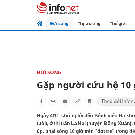
Đời sống
Thị trường
Thế giới
ĐỜI SỐNG
Gặp người cứu hộ 10 
Ngày 4/11, chúng tôi đến Bệnh viện Đa k
tuổi), ở thị trấn La Hai (huyện Đồng Xuân),
úp, phải sống 10 giờ trên “đọt tre” trong đê