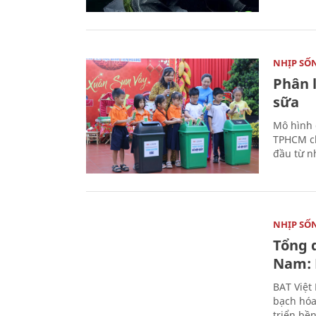
NHỊP SỐ
Phân 
sữa
Mô hình 
TPHCM ch
đầu từ n
NHỊP SỐ
Tổng 
Nam: 
BAT Việt
bạch hóa
triển bề