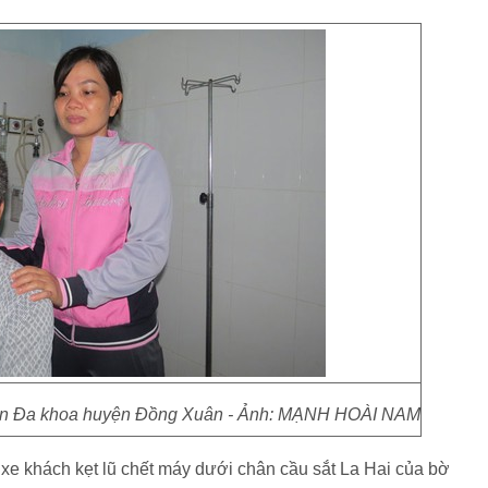
 viện Đa khoa huyện Đồng Xuân - Ảnh: MẠNH HOÀI NAM
t xe khách kẹt lũ chết máy dưới chân cầu sắt La Hai của bờ