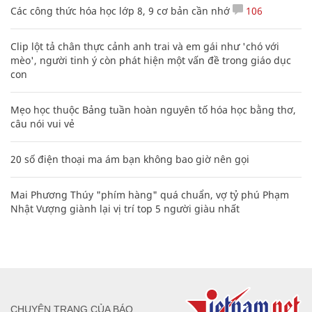
Các công thức hóa học lớp 8, 9 cơ bản cần nhớ
106
Clip lột tả chân thực cảnh anh trai và em gái như 'chó với
mèo', người tinh ý còn phát hiện một vấn đề trong giáo dục
con
Mẹo học thuộc Bảng tuần hoàn nguyên tố hóa học bằng thơ,
câu nói vui vẻ
20 số điện thoại ma ám bạn không bao giờ nên gọi
Mai Phương Thúy "phím hàng" quá chuẩn, vợ tỷ phú Phạm
Nhật Vượng giành lại vị trí top 5 người giàu nhất
CHUYÊN TRANG CỦA BÁO