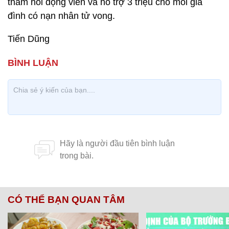
thăm hỏi động viên và hỗ trợ 3 triệu cho mỗi gia
đình có nạn nhân tử vong.
Tiến Dũng
CÓ THỂ BẠN QUAN TÂM