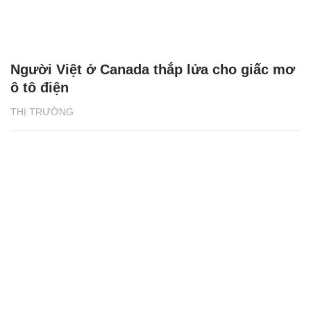
Người Việt ở Canada thắp lửa cho giấc mơ
ô tô điện
THỊ TRƯỜNG