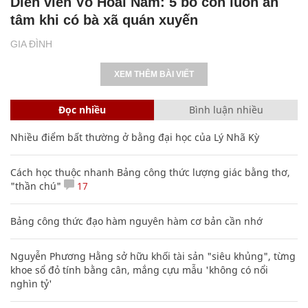
Diễn viên Võ Hoài Nam: 5 bố con luôn an
tâm khi có bà xã quán xuyến
GIA ĐÌNH
XEM THÊM BÀI VIẾT
Đọc nhiều
Bình luận nhiều
Nhiều điểm bất thường ở bằng đại học của Lý Nhã Kỳ
Cách học thuộc nhanh Bảng công thức lượng giác bằng thơ,
"thần chú"
17
Bảng công thức đạo hàm nguyên hàm cơ bản cần nhớ
Nguyễn Phương Hằng sở hữu khối tài sản "siêu khủng", từng
khoe sổ đỏ tính bằng cân, mắng cựu mẫu 'không có nổi
nghìn tỷ'