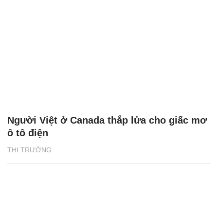
Người Việt ở Canada thắp lửa cho giấc mơ
ô tô điện
THỊ TRƯỜNG