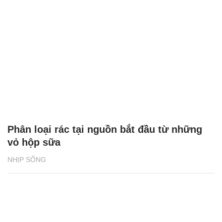
Phân loại rác tại nguồn bắt đầu từ những
vỏ hộp sữa
NHỊP SỐNG