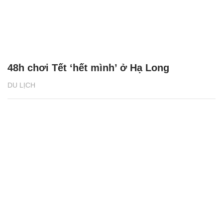
48h chơi Tết ‘hết mình’ ở Hạ Long
DU LỊCH