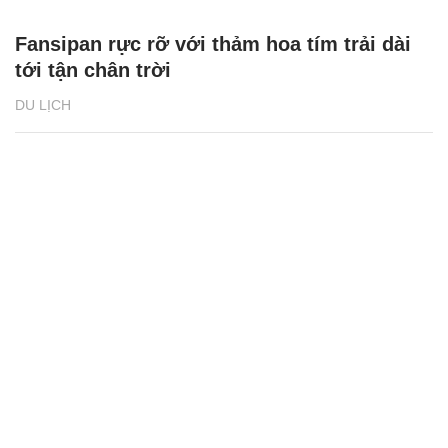
Fansipan rực rỡ với thảm hoa tím trải dài
tới tận chân trời
DU LỊCH