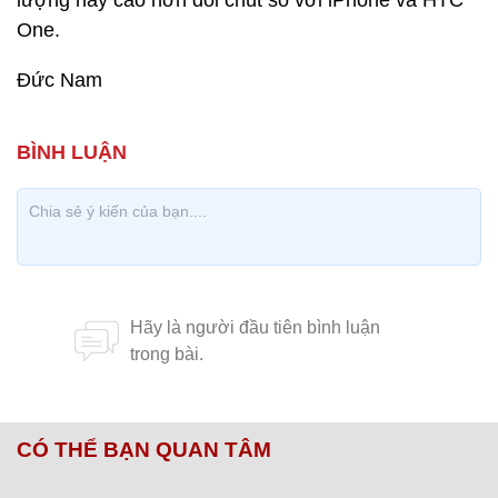
lượng này cao hơn đôi chút so với iPhone và HTC
One.
Đức Nam
CÓ THỂ BẠN QUAN TÂM