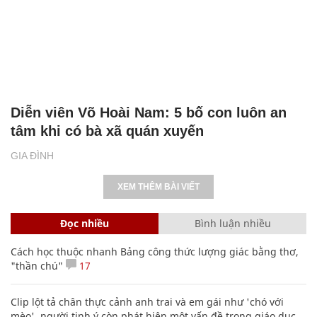
Diễn viên Võ Hoài Nam: 5 bố con luôn an
tâm khi có bà xã quán xuyến
GIA ĐÌNH
XEM THÊM BÀI VIẾT
Đọc nhiều
Bình luận nhiều
Cách học thuộc nhanh Bảng công thức lượng giác bằng thơ,
"thần chú"
17
Clip lột tả chân thực cảnh anh trai và em gái như 'chó với
mèo', người tinh ý còn phát hiện một vấn đề trong giáo dục