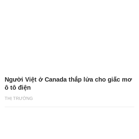
Người Việt ở Canada thắp lửa cho giấc mơ
ô tô điện
THỊ TRƯỜNG