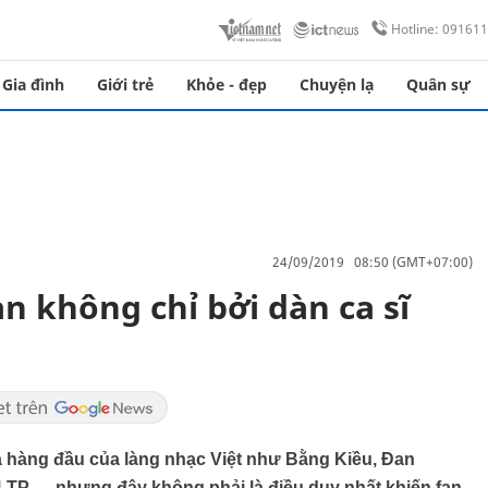
Hotline: 09161
Gia đình
Giới trẻ
Khỏe - đẹp
Chuyện lạ
Quân sự
24/09/2019 08:50 (GMT+07:00)
n không chỉ bởi dàn ca sĩ
hàng đầu của làng nhạc Việt như Bằng Kiều, Đan
-TP…, nhưng đây không phải là điều duy nhất khiến fan