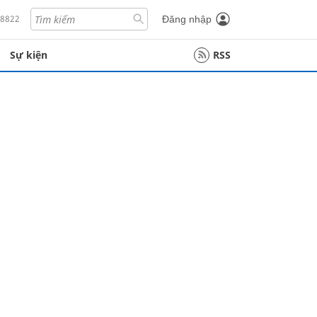
18822
Đăng nhập
Sự kiện
RSS