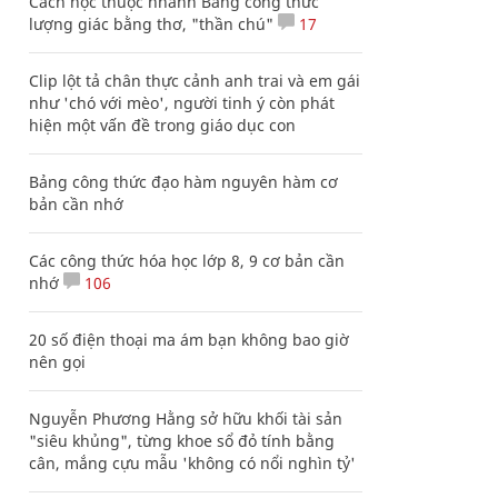
Cách học thuộc nhanh Bảng công thức
lượng giác bằng thơ, "thần chú"
17
Clip lột tả chân thực cảnh anh trai và em gái
như 'chó với mèo', người tinh ý còn phát
hiện một vấn đề trong giáo dục con
Bảng công thức đạo hàm nguyên hàm cơ
bản cần nhớ
Các công thức hóa học lớp 8, 9 cơ bản cần
nhớ
106
20 số điện thoại ma ám bạn không bao giờ
nên gọi
Nguyễn Phương Hằng sở hữu khối tài sản
"siêu khủng", từng khoe sổ đỏ tính bằng
cân, mắng cựu mẫu 'không có nổi nghìn tỷ'