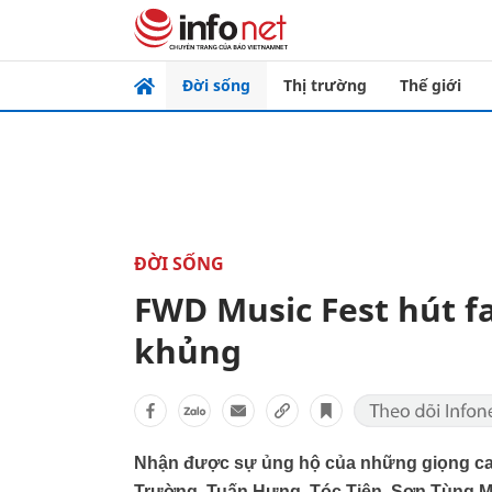
Đời sống
Thị trường
Thế giới
ĐỜI SỐNG
FWD Music Fest hút fa
khủng
Nhận được sự ủng hộ của những giọng ca 
Trường, Tuấn Hưng, Tóc Tiên, Sơn Tùng M