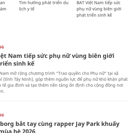
Lan
Tìm hướng phát triển du
BAT Việt Nam tiếp sức
Giám
lịch y tế
phụ nữ vùng biên giới
phát triển sinh kế
NG
iệt Nam tiếp sức phụ nữ vùng biên giới
riển sinh kế
 Nam mở rộng chương trình “Trao quyền cho Phụ nữ” tại xã
ỉ (tỉnh Tây Ninh), góp thêm nguồn lực để phụ nữ khó khăn phát
nh tế gia đình và tạo thêm nền tảng ổn định cho cộng đồng nơi
ên.
NG
uborg bắt tay cùng rapper Jay Park khuấy
mùa hè 2026