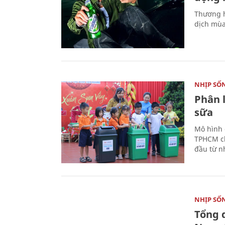
Thương h
dịch mùa
NHỊP SỐ
Phân 
sữa
Mô hình 
TPHCM ch
đầu từ n
NHỊP SỐ
Tổng 