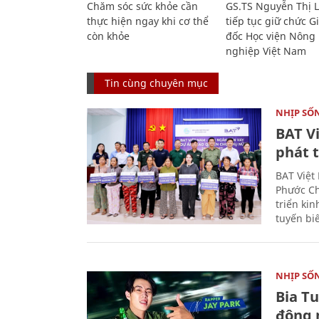
Chăm sóc sức khỏe cần
GS.TS Nguyễn Thị 
thực hiện ngay khi cơ thể
tiếp tục giữ chức 
còn khỏe
đốc Học viện Nông
nghiệp Việt Nam
Tin cùng chuyên mục
NHỊP SỐ
BAT V
phát t
BAT Việt
Phước Ch
triển ki
tuyến bi
NHỊP SỐ
Bia T
động 