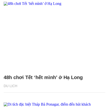
48h chơi Tết ‘hết mình’ ở Hạ Long
DU LỊCH