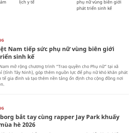
Giám
lịch y tế
phụ nữ vùng biên giới
phát triển sinh kế
NG
iệt Nam tiếp sức phụ nữ vùng biên giới
riển sinh kế
 Nam mở rộng chương trình “Trao quyền cho Phụ nữ” tại xã
ỉ (tỉnh Tây Ninh), góp thêm nguồn lực để phụ nữ khó khăn phát
nh tế gia đình và tạo thêm nền tảng ổn định cho cộng đồng nơi
ên.
NG
uborg bắt tay cùng rapper Jay Park khuấy
mùa hè 2026