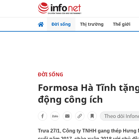
Đời sống
Thị trường
Thế giới
ĐỜI SỐNG
Formosa Hà Tĩnh tặng 
động công ích
Trưa 27/1, Công ty TNHH gang thép Hưng 
cuối năm 2017, chào xuân 2018 với chủ đề