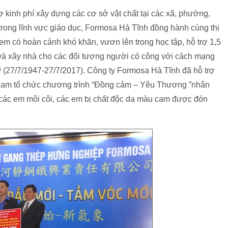
 kinh phí xây dựng các cơ sở vật chất tại các xã, phường,
t trong lĩnh vực giáo dục, Formosa Hà Tĩnh đồng hành cùng thị
em có hoàn cảnh khó khăn, vươn lên trong học tập, hỗ trợ 1,5
 và xây nhà cho các đối tượng người có công với cách mạng
 (27/7/1947-27/7/2017). Công ty Formosa Hà Tĩnh đã hỗ trợ
ệt nam tổ chức chương trình “Đồng cảm – Yêu Thương ”nhân
 các em môi côi, các em bị chất độc da màu cam được đón