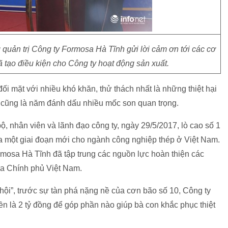
quản trị Công ty Formosa Hà Tĩnh gửi lời cảm ơn tới các cơ
 tạo điều kiện cho Công ty hoạt động sản xuất.
 mặt với nhiều khó khăn, thử thách nhất là những thiệt hại
ây cũng là năm đánh dấu nhiều mốc son quan trọng.
, nhân viên và lãnh đạo công ty, ngày 29/5/2017, lò cao số 1
ra một giai đoạn mới cho ngành công nghiệp thép ở Việt Nam.
mosa Hà Tĩnh đã tập trung các nguồn lực hoàn thiện các
ủa Chính phủ Việt Nam.
 hội”, trước sự tàn phá nặng nề của cơn bão số 10, Công ty
ền là 2 tỷ đồng để góp phần nào giúp bà con khắc phục thiệt