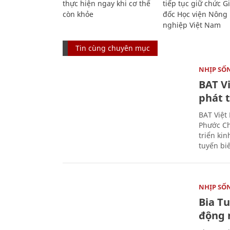
thực hiện ngay khi cơ thể
tiếp tục giữ chức 
còn khỏe
đốc Học viện Nông
nghiệp Việt Nam
Tin cùng chuyên mục
NHỊP SỐ
BAT V
phát t
BAT Việt
Phước Ch
triển ki
tuyến bi
NHỊP SỐ
Bia T
động 