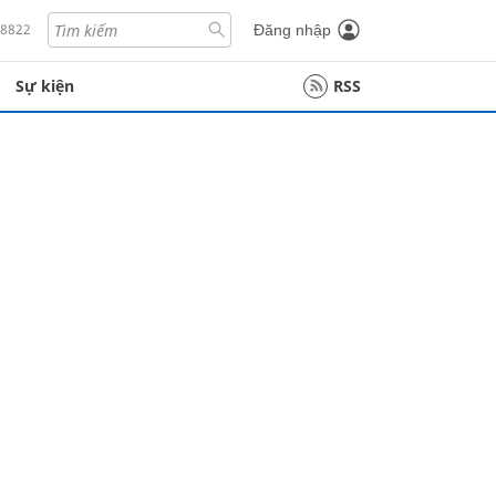
18822
Đăng nhập
Sự kiện
RSS