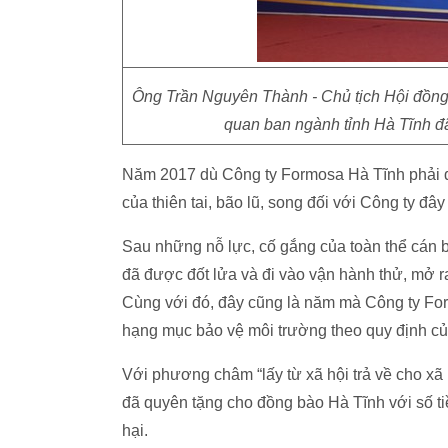
Ông Trần Nguyên Thành - Chủ tịch Hội đồng 
quan ban ngành tỉnh Hà Tĩnh đã
Năm 2017 dù Công ty Formosa Hà Tĩnh phải đối
của thiên tai, bão lũ, song đối với Công ty đ
Sau những nỗ lực, cố gắng của toàn thể cán bộ
đã được đốt lửa và đi vào vận hành thử, mở 
Cùng với đó, đây cũng là năm mà Công ty For
hạng mục bảo vệ môi trường theo quy định c
Với phương châm “lấy từ xã hội trả về cho xã
đã quyên tặng cho đồng bào Hà Tĩnh với số ti
hại.