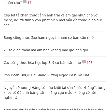
"thần chú"
17
Clip lột tả chân thực cảnh anh trai và em gái như 'chó với
mèo', người tinh ý còn phát hiện một vấn đề trong giáo dục
con
Bảng công thức đạo hàm nguyên hàm cơ bản cần nhớ
20 số điện thoại ma ám bạn không bao giờ nên gọi
Các công thức hóa học lớp 8, 9 cơ bản cần nhớ
106
Phó Đoàn ĐBQH Hà Giang Vương Ngọc Hà bị kỷ luật
Nguyễn Phương Hằng sở hữu khối tài sản "siêu khủng", từng
khoe sổ đỏ tính bằng cân, mắng cựu mẫu 'không có nổi
nghìn tỷ'
Mẹo học thuộc Bảng tuần hoàn nguyên tố hóa học bằng thơ,