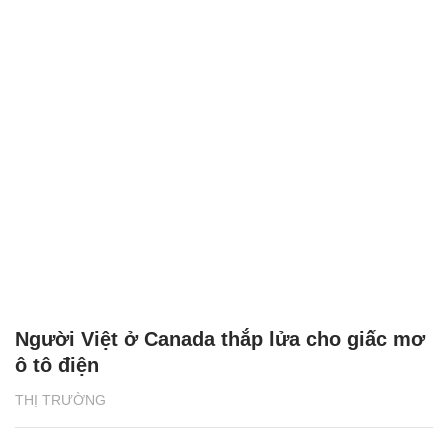
Người Việt ở Canada thắp lửa cho giấc mơ
ô tô điện
THỊ TRƯỜNG