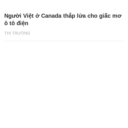
Người Việt ở Canada thắp lửa cho giấc mơ
ô tô điện
THỊ TRƯỜNG