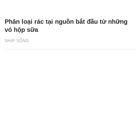
Phân loại rác tại nguồn bắt đầu từ những
vỏ hộp sữa
NHỊP SỐNG