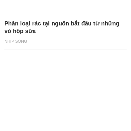
Phân loại rác tại nguồn bắt đầu từ những
vỏ hộp sữa
NHỊP SỐNG