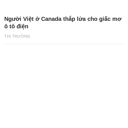
Người Việt ở Canada thắp lửa cho giấc mơ
ô tô điện
THỊ TRƯỜNG