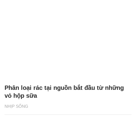
Phân loại rác tại nguồn bắt đầu từ những
vỏ hộp sữa
NHỊP SỐNG