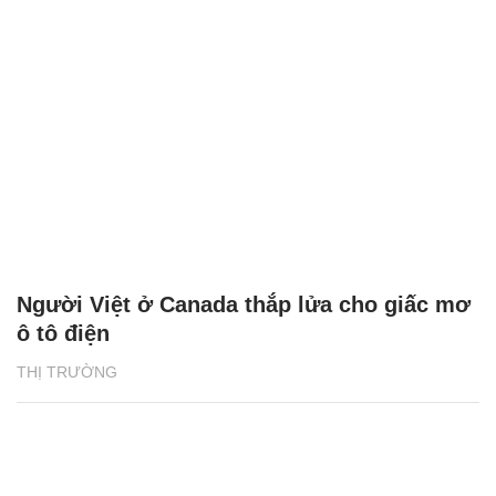
Người Việt ở Canada thắp lửa cho giấc mơ
ô tô điện
THỊ TRƯỜNG