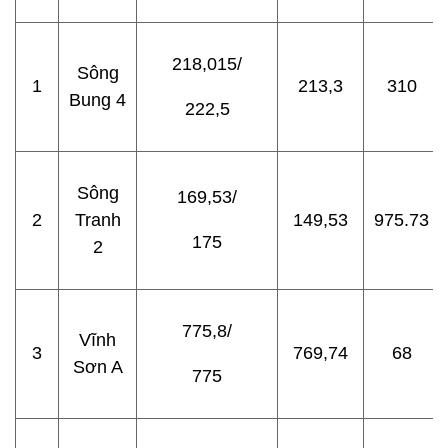
218,015/
Sông
1
213,3
310
Bung 4
222,5
Sông
169,53/
2
Tranh
149,53
975.73
175
2
775,8/
Vĩnh
3
769,74
68
Sơn A
775