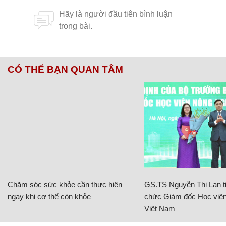
CÓ THỂ BẠN QUAN TÂM
Chăm sóc sức khỏe cần thực hiện
GS.TS Nguyễn Thị Lan ti
ngay khi cơ thể còn khỏe
chức Giám đốc Học viện
Việt Nam