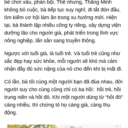
bè chơi xấu, phản bội. Thế nhưng, Thắng Minh
không bỏ cuộc, bà tiếp tục suy nghĩ, đi tắt đón đầu,
tìm kiếm cơ hội làm ăn trong xu hướng mới. Hiện
tại, bà thành lập nhiều công ty riêng, xây dựng viện
dưỡng lão cho người già, phát triển trong lĩnh vực
nông nghiệp, lấn sân sang truyền thông.
Ngược với tuổi già, là tuổi trẻ. Và tuổi trẻ cũng như
sắc đẹp hay sức khỏe, mỗi người sẽ khó mà cảm
nhận đầy đủ sức nặng của nó cho đến khi bị mất đi.
Có lần, bà tôi cùng một người bạn đã đùa nhau, đời
người suy cho cùng cũng chỉ có ba hồi: hồi trẻ, hồi
trung niên và hồi đó. Khi một người dùng từ “hồi đó”
càng nhiều, thì chứng tỏ họ càng già, càng thụ
động.