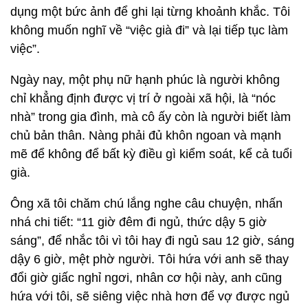
dụng một bức ảnh để ghi lại từng khoảnh khắc. Tôi
không muốn nghĩ về “việc già đi” và lại tiếp tục làm
việc”.
Ngày nay, một phụ nữ hạnh phúc là người không
chỉ khẳng định được vị trí ở ngoài xã hội, là “nóc
nhà” trong gia đình, mà cô ấy còn là người biết làm
chủ bản thân. Nàng phải đủ khôn ngoan và mạnh
mẽ để không để bất kỳ điều gì kiểm soát, kể cả tuổi
già.
Ông xã tôi chăm chú lắng nghe câu chuyện, nhấn
nhá chi tiết: “11 giờ đêm đi ngủ, thức dậy 5 giờ
sáng”, để nhắc tôi vì tôi hay đi ngủ sau 12 giờ, sáng
dậy 6 giờ, mệt phờ người. Tôi hứa với anh sẽ thay
đổi giờ giấc nghỉ ngơi, nhân cơ hội này, anh cũng
hứa với tôi, sẽ siêng việc nhà hơn để vợ được ngủ