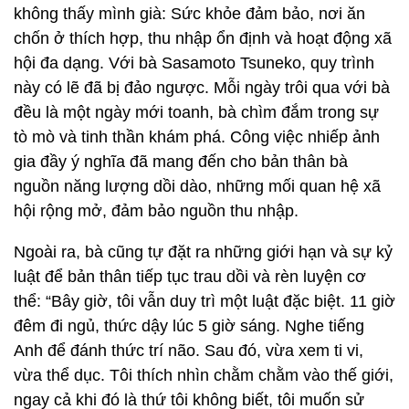
không thấy mình già: Sức khỏe đảm bảo, nơi ăn
chốn ở thích hợp, thu nhập ổn định và hoạt động xã
hội đa dạng. Với bà Sasamoto Tsuneko, quy trình
này có lẽ đã bị đảo ngược. Mỗi ngày trôi qua với bà
đều là một ngày mới toanh, bà chìm đắm trong sự
tò mò và tinh thần khám phá. Công việc nhiếp ảnh
gia đầy ý nghĩa đã mang đến cho bản thân bà
nguồn năng lượng dồi dào, những mối quan hệ xã
hội rộng mở, đảm bảo nguồn thu nhập.
Ngoài ra, bà cũng tự đặt ra những giới hạn và sự kỷ
luật để bản thân tiếp tục trau dồi và rèn luyện cơ
thể: “Bây giờ, tôi vẫn duy trì một luật đặc biệt. 11 giờ
đêm đi ngủ, thức dậy lúc 5 giờ sáng. Nghe tiếng
Anh để đánh thức trí não. Sau đó, vừa xem ti vi,
vừa thể dục. Tôi thích nhìn chằm chằm vào thế giới,
ngay cả khi đó là thứ tôi không biết, tôi muốn sử