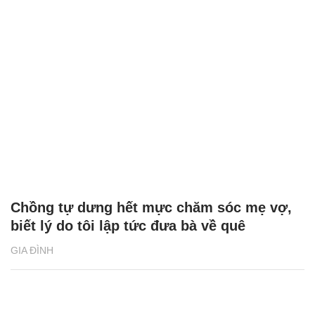
Chồng tự dưng hết mực chăm sóc mẹ vợ,
biết lý do tôi lập tức đưa bà về quê
GIA ĐÌNH