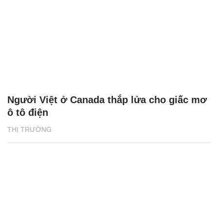
Người Việt ở Canada thắp lửa cho giấc mơ
ô tô điện
THỊ TRƯỜNG