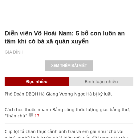
Diễn viên Võ Hoài Nam: 5 bố con luôn an
tâm khi có bà xã quán xuyến
GIA ĐÌNH
XEM THÊM BÀI VIẾT
Đọc nhiều
Bình luận nhiều
Phó Đoàn ĐBQH Hà Giang Vương Ngọc Hà bị kỷ luật
Cách học thuộc nhanh Bảng công thức lượng giác bằng thơ,
"thần chú"
17
Clip lột tả chân thực cảnh anh trai và em gái như 'chó với
mèo', người tinh ý còn phát hiện một vấn đề trong giáo dục