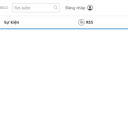
18822
Đăng nhập
Sự kiện
RSS