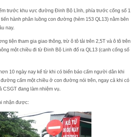
điểm trước khu vực đường Đinh Bộ Lĩnh, phía trước cổng số 1
tiến hành phân luồng con đường (hẻm 153 QL13) nằm bên
âu nay.
g tiện tham gia giao thông, trừ ô tô tải trên 2,5T và ô tô trên
thông một chiều đi từ Đinh Bộ Linh đổ ra QL13 (cạnh cổng số
 hơn 10 ngày nay kể từ khi có biển báo cấm người dân khi
o đường cấm một chiều ở con đường nói trên, ngay cả khi có
 cả CSGT đang làm nhiệm vụ.
i nhận được: