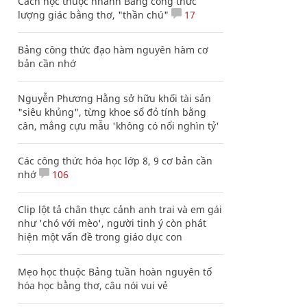
Cách học thuộc nhanh Bảng công thức
lượng giác bằng thơ, "thần chú"
17
Bảng công thức đạo hàm nguyên hàm cơ
bản cần nhớ
Nguyễn Phương Hằng sở hữu khối tài sản
"siêu khủng", từng khoe sổ đỏ tính bằng
cân, mắng cựu mẫu 'không có nổi nghìn tỷ'
Các công thức hóa học lớp 8, 9 cơ bản cần
nhớ
106
Clip lột tả chân thực cảnh anh trai và em gái
như 'chó với mèo', người tinh ý còn phát
hiện một vấn đề trong giáo dục con
Mẹo học thuộc Bảng tuần hoàn nguyên tố
hóa học bằng thơ, câu nói vui vẻ