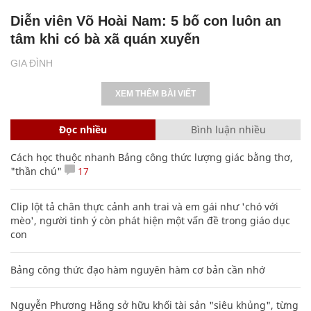
Diễn viên Võ Hoài Nam: 5 bố con luôn an
tâm khi có bà xã quán xuyến
GIA ĐÌNH
XEM THÊM BÀI VIẾT
Đọc nhiều
Bình luận nhiều
Cách học thuộc nhanh Bảng công thức lượng giác bằng thơ,
"thần chú"
17
Clip lột tả chân thực cảnh anh trai và em gái như 'chó với
mèo', người tinh ý còn phát hiện một vấn đề trong giáo dục
con
Bảng công thức đạo hàm nguyên hàm cơ bản cần nhớ
Nguyễn Phương Hằng sở hữu khối tài sản "siêu khủng", từng