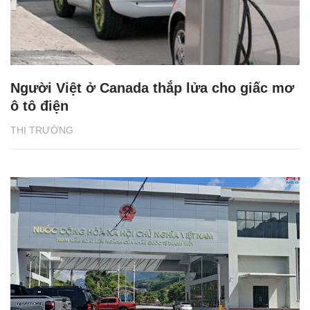
Người Việt ở Canada thắp lửa cho giấc mơ
ô tô điện
THỊ TRƯỜNG