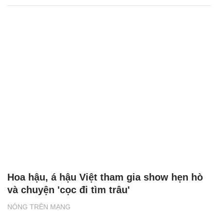
Hoa hậu, á hậu Việt tham gia show hẹn hò
và chuyện 'cọc đi tìm trâu'
NÓNG TRÊN MẠNG