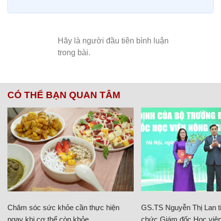
CÓ THỂ BẠN QUAN TÂM
Chăm sóc sức khỏe cần thực hiện
GS.TS Nguyễn Thị Lan ti
ngay khi cơ thể còn khỏe
chức Giám đốc Học viện