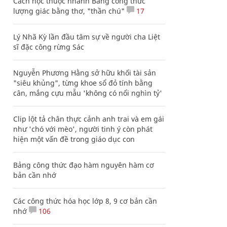
Cách học thuộc nhanh Bảng công thức
lượng giác bằng thơ, "thần chú"
17
Lý Nhã Kỳ lần đầu tâm sự về người cha Liệt
sĩ đặc công rừng Sác
Nguyễn Phương Hằng sở hữu khối tài sản
"siêu khủng", từng khoe sổ đỏ tính bằng
cân, mắng cựu mẫu 'không có nổi nghìn tỷ'
Clip lột tả chân thực cảnh anh trai và em gái
như 'chó với mèo', người tinh ý còn phát
hiện một vấn đề trong giáo dục con
Bảng công thức đạo hàm nguyên hàm cơ
bản cần nhớ
Các công thức hóa học lớp 8, 9 cơ bản cần
nhớ
106