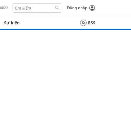
18822
Đăng nhập
Sự kiện
RSS