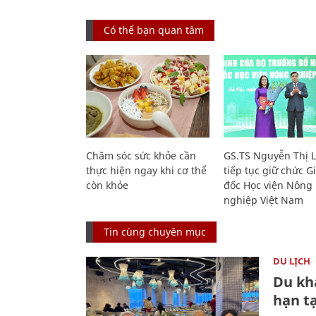
Có thể bạn quan tâm
Chăm sóc sức khỏe cần
GS.TS Nguyễn Thị 
thực hiện ngay khi cơ thể
tiếp tục giữ chức 
còn khỏe
đốc Học viện Nông
nghiệp Việt Nam
Tin cùng chuyên mục
DU LỊCH
Du kh
hạn t