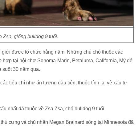
Zsa, giống bulldog 9 tuổi.
hế giới được tổ chức hằng năm. Những chú chó thuộc các
ập hợp tại hội chợ Sonoma-Marin, Petaluma, California, Mỹ để
a suốt 30 năm qua.
ác tiêu chí như ấn tượng đầu tiên, thuộc tính lạ, vẻ xấu tự
ấu nhất đã thuộc về Zsa Zsa, chó bulldog 9 tuổi.
m thú cưng và chủ nhân Megan Brainard sống tại Minnesota đã