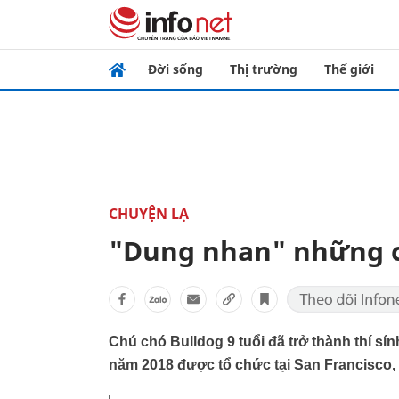
Đời sống
Thị trường
Thế giới
CHUYỆN LẠ
"Dung nhan" những ch
Chú chó Bulldog 9 tuổi đã trở thành thí sín
năm 2018 được tổ chức tại San Francisco,