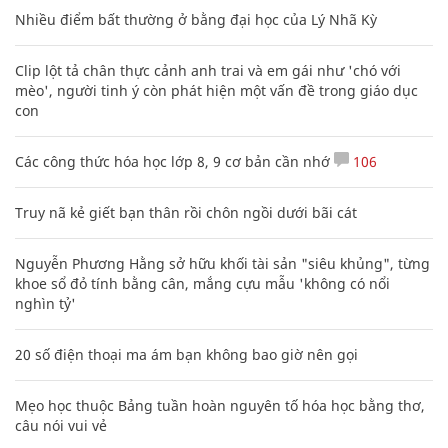
Nhiều điểm bất thường ở bằng đại học của Lý Nhã Kỳ
Clip lột tả chân thực cảnh anh trai và em gái như 'chó với
mèo', người tinh ý còn phát hiện một vấn đề trong giáo dục
con
Các công thức hóa học lớp 8, 9 cơ bản cần nhớ
106
Truy nã kẻ giết bạn thân rồi chôn ngồi dưới bãi cát
Nguyễn Phương Hằng sở hữu khối tài sản "siêu khủng", từng
khoe sổ đỏ tính bằng cân, mắng cựu mẫu 'không có nổi
nghìn tỷ'
20 số điện thoại ma ám bạn không bao giờ nên gọi
Mẹo học thuộc Bảng tuần hoàn nguyên tố hóa học bằng thơ,
câu nói vui vẻ