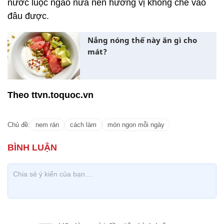
nước luộc ngao nữa nên hương vị không chê vào
đâu được.
Nắng nóng thế này ăn gì cho
mát?
Theo ttvn.toquoc.vn
Chủ đề:
nem rán
cách làm
món ngon mỗi ngày