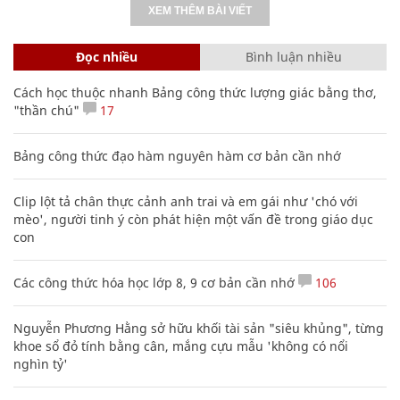
XEM THÊM BÀI VIẾT
Đọc nhiều
Bình luận nhiều
Cách học thuộc nhanh Bảng công thức lượng giác bằng thơ,
"thần chú"
17
Bảng công thức đạo hàm nguyên hàm cơ bản cần nhớ
Clip lột tả chân thực cảnh anh trai và em gái như 'chó với
mèo', người tinh ý còn phát hiện một vấn đề trong giáo dục
con
Các công thức hóa học lớp 8, 9 cơ bản cần nhớ
106
Nguyễn Phương Hằng sở hữu khối tài sản "siêu khủng", từng
khoe sổ đỏ tính bằng cân, mắng cựu mẫu 'không có nổi
nghìn tỷ'