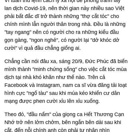
Vì tuân thủ lệnh cách ly xã hội để phòng tránh lây
lan dịch Covid-19, nên thời gian này nhiều sao Việt
phải bất đắc dĩ trở thành những "thợ cắt tóc" cho
chính mình lẫn người thân trong nhà. Đều là những
"tay ngang" nên có người cho ra những kiểu đầu
gọn gàng, "ngon nghẻ", có người lại "dở khóc dở
cười" vì quả đầu chẳng giống ai.
Chẳng cần nói đâu xa, sáng 20/9, Đức Phúc đã biến
mình thành "minh chứng sống" cho việc cắt tóc mùa
dịch tại nhà khó khăn như thế nào. Trên cả
Facebook và Instagram, nam ca sĩ vừa đăng tải loạt
hình cực "ngố tàu" sau khi múa kéo khiến cư dân
mạng được phen cười xỉu lên xỉu xuống.
Theo đó, "đầu nấm" của giọng ca Hết Thương Cạn
Nhớ trở nên lởm chởm, bên ngắn bên dài sau khi
cắt, đến nỗi chính anh còn phải tự nhận nhìn