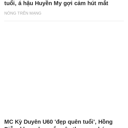
tuổi, á hậu Huyền My gợi cảm hút mắt
NÓNG TRÊN MẠNG
MC Kỳ Duyên U60 'đẹp quên tuổi', Hồng