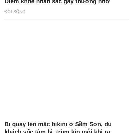
Diễm khoe nhan sắc gây thương nhớ
ĐỜI SỐNG
Bị quay lén mặc bikini ở Sầm Sơn, du
khách sốc tâm lý, trùm kín mỗi khi ra