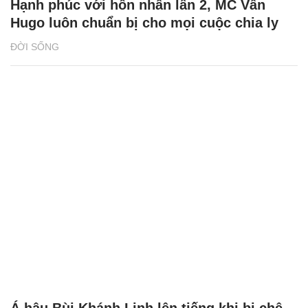
Hạnh phúc với hôn nhân lần 2, MC Vân
Hugo luôn chuẩn bị cho mọi cuộc chia ly
ĐỜI SỐNG
Á hậu Bùi Khánh Linh lên tiếng khi bị chê