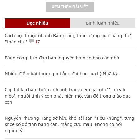
XEM THÊM BÀI VIẾT
Đọc nhiều
Bình luận nhiều
Cách học thuộc nhanh Bảng công thức lượng giác bằng thơ,
"thần chú"
17
Bảng công thức đạo hàm nguyên hàm cơ bản cần nhớ
Nhiều điểm bất thường ở bằng đại học của Lý Nhã Kỳ
Clip lột tả chân thực cảnh anh trai và em gái như 'chó với
mèo', người tinh ý còn phát hiện một vấn đề trong giáo dục
con
Nguyễn Phương Hằng sở hữu khối tài sản "siêu khủng", từng
khoe sổ đỏ tính bằng cân, mắng cựu mẫu 'không có nổi
nghìn tỷ'