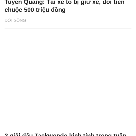
Tuyên Quang: Tài xế tố bị giữ xe, đòi tiền
chuộc 500 triệu đồng
ĐỜI SỐNG
2 giải đấu Taekwondo kịch tính trong tuần