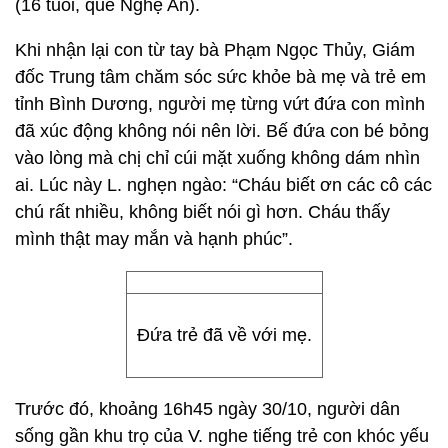
(16 tuổi, quê Nghệ An).
Khi nhận lại con từ tay bà Phạm Ngọc Thủy, Giám
đốc Trung tâm chăm sóc sức khỏe bà mẹ và trẻ em
tỉnh Bình Dương, người mẹ từng vứt đứa con mình
đã xúc động không nói nên lời. Bế đứa con bé bỏng
vào lòng mà chị chỉ cúi mặt xuống không dám nhìn
ai. Lúc này L. nghẹn ngào: “Cháu biết ơn các cô các
chú rất nhiều, không biết nói gì hơn. Cháu thấy
mình thật may mắn và hạnh phúc”.
Đứa trẻ đã về với mẹ.
Trước đó, khoảng 16h45 ngày 30/10, người dân
sống gần khu trọ của V. nghe tiếng trẻ con khóc yếu