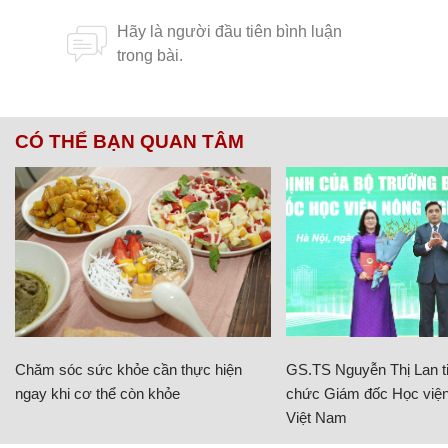
CÓ THỂ BẠN QUAN TÂM
Chăm sóc sức khỏe cần thực hiện
GS.TS Nguyễn Thị Lan ti
ngay khi cơ thể còn khỏe
chức Giám đốc Học viện
Việt Nam