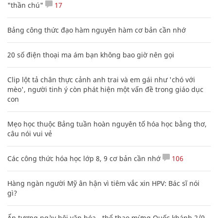
"thần chú"
17
Bảng công thức đạo hàm nguyên hàm cơ bản cần nhớ
20 số điện thoại ma ám bạn không bao giờ nên gọi
Clip lột tả chân thực cảnh anh trai và em gái như 'chó với
mèo', người tinh ý còn phát hiện một vấn đề trong giáo dục
con
Mẹo học thuộc Bảng tuần hoàn nguyên tố hóa học bằng thơ,
câu nói vui vẻ
Các công thức hóa học lớp 8, 9 cơ bản cần nhớ
106
Hàng ngàn người Mỹ ân hận vì tiêm vắc xin HPV: Bác sĩ nói
gì?
Ấn tượng ngày hội văn hóa - thể thao mừng Quốc khánh 2/9