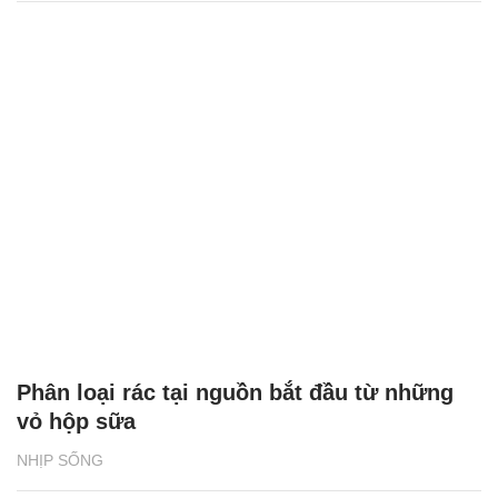
Phân loại rác tại nguồn bắt đầu từ những
vỏ hộp sữa
NHỊP SỐNG