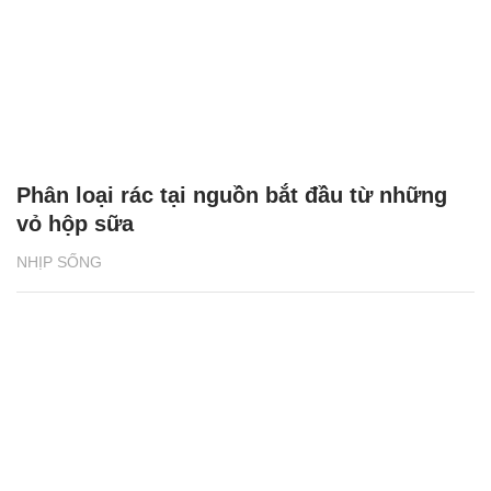
Phân loại rác tại nguồn bắt đầu từ những
vỏ hộp sữa
NHỊP SỐNG