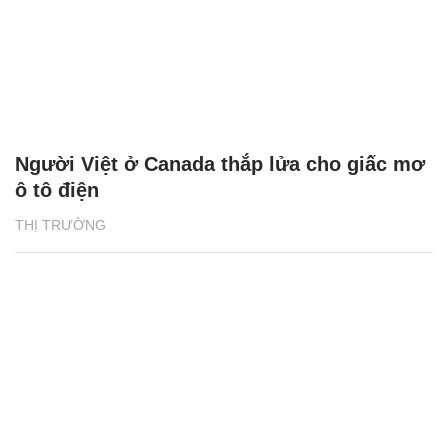
Người Việt ở Canada thắp lửa cho giấc mơ
ô tô điện
THỊ TRƯỜNG