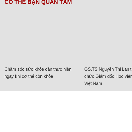
CÓ THỂ BẠN QUAN TÂM
Chăm sóc sức khỏe cần thực hiện
GS.TS Nguyễn Thị Lan ti
ngay khi cơ thể còn khỏe
chức Giám đốc Học viện
Việt Nam