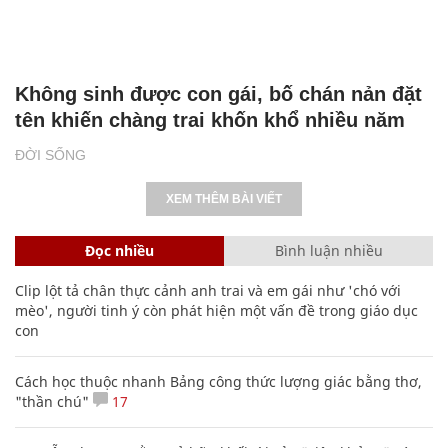
Không sinh được con gái, bố chán nản đặt
tên khiến chàng trai khốn khổ nhiều năm
ĐỜI SỐNG
XEM THÊM BÀI VIẾT
Đọc nhiều
Bình luận nhiều
Clip lột tả chân thực cảnh anh trai và em gái như 'chó với
mèo', người tinh ý còn phát hiện một vấn đề trong giáo dục
con
Cách học thuộc nhanh Bảng công thức lượng giác bằng thơ,
"thần chú"
17