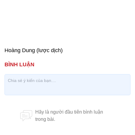
Hoàng Dung (lược dịch)