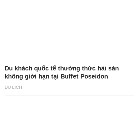
Du khách quốc tế thưởng thức hải sản
không giới hạn tại Buffet Poseidon
DU LỊCH