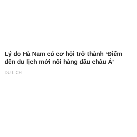
Lý do Hà Nam có cơ hội trở thành ‘Điểm
đến du lịch mới nổi hàng đầu châu Á’
DU LỊCH