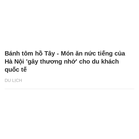
Bánh tôm hồ Tây - Món ăn nức tiếng của
Hà Nội 'gây thương nhớ' cho du khách
quốc tế
DU LỊCH