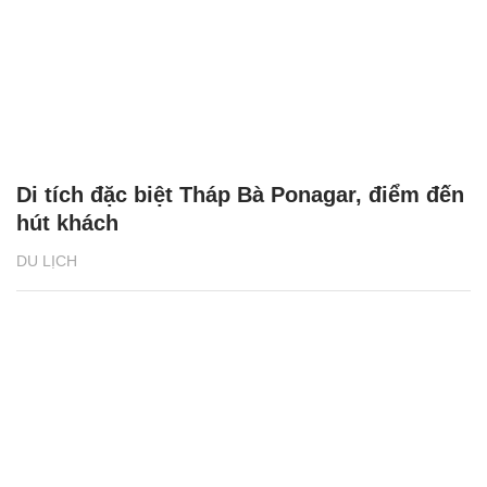
Di tích đặc biệt Tháp Bà Ponagar, điểm đến
hút khách
DU LỊCH