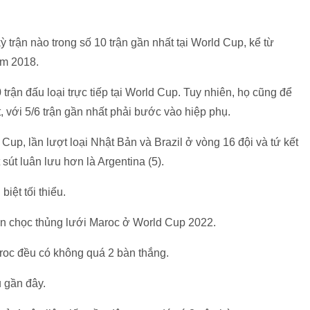
kỳ trận nào trong số 10 trận gần nhất tại World Cup, kể từ
ăm 2018.
trận đấu loại trực tiếp tại World Cup. Tuy nhiên, họ cũng để
ất, với 5/6 trận gần nhất phải bước vào hiệp phụ.
d Cup, lần lượt loại Nhật Bản và Brazil ở vòng 16 đội và tứ kết
sút luân lưu hơn là Argentina (5).
iệt tối thiểu.
ên chọc thủng lưới Maroc ở World Cup 2022.
aroc đều có không quá 2 bàn thắng.
u gần đây.