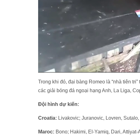
Trong khi đó, đại bàng Romeo là “nhà tiên tri
các giải bóng đá ngoại hạng Anh, La Liga, Co
Đội hình dự kiến:
Croatia:
Livakovic; Juranovic, Lovren, Sutalo,
Maroc:
Bono; Hakimi, El-Yamiq, Dari, Attiyat-