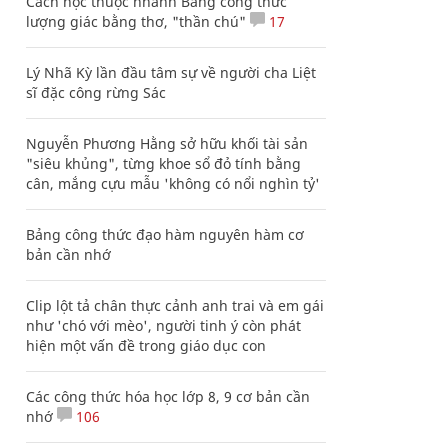
Cách học thuộc nhanh Bảng công thức
lượng giác bằng thơ, "thần chú"
17
Lý Nhã Kỳ lần đầu tâm sự về người cha Liệt
sĩ đặc công rừng Sác
Nguyễn Phương Hằng sở hữu khối tài sản
"siêu khủng", từng khoe sổ đỏ tính bằng
cân, mắng cựu mẫu 'không có nổi nghìn tỷ'
Bảng công thức đạo hàm nguyên hàm cơ
bản cần nhớ
Clip lột tả chân thực cảnh anh trai và em gái
như 'chó với mèo', người tinh ý còn phát
hiện một vấn đề trong giáo dục con
Các công thức hóa học lớp 8, 9 cơ bản cần
nhớ
106