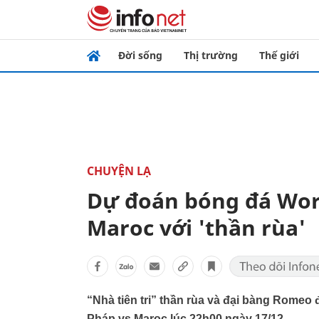
Đời sống
Thị trường
Thế giới
CHUYỆN LẠ
Dự đoán bóng đá Worl
Maroc với 'thần rùa'
“Nhà tiên tri” thần rùa và đại bàng Romeo
Pháp vs Maroc lúc 22h00 ngày 17/12.