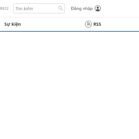
18822
Đăng nhập
Sự kiện
RSS