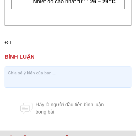
Nhiệt độ cao nhất từ : :
26 – 29
C
Đ.L