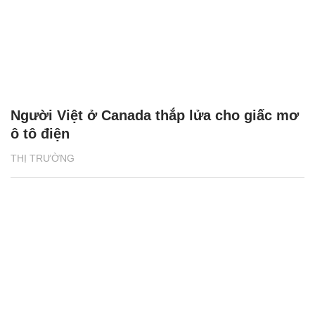
Người Việt ở Canada thắp lửa cho giấc mơ
ô tô điện
THỊ TRƯỜNG