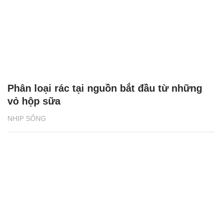
Phân loại rác tại nguồn bắt đầu từ những
vỏ hộp sữa
NHỊP SỐNG