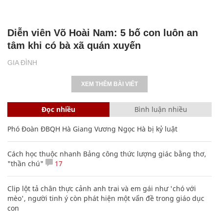
Diễn viên Võ Hoài Nam: 5 bố con luôn an
tâm khi có bà xã quán xuyến
GIA ĐÌNH
XEM THÊM BÀI VIẾT
Đọc nhiều
Bình luận nhiều
Phó Đoàn ĐBQH Hà Giang Vương Ngọc Hà bị kỷ luật
Cách học thuộc nhanh Bảng công thức lượng giác bằng thơ,
"thần chú"
17
Clip lột tả chân thực cảnh anh trai và em gái như 'chó với
mèo', người tinh ý còn phát hiện một vấn đề trong giáo dục
con