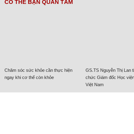
CÓ THỂ BẠN QUAN TÂM
Chăm sóc sức khỏe cần thực hiện
GS.TS Nguyễn Thị Lan ti
ngay khi cơ thể còn khỏe
chức Giám đốc Học viện
Việt Nam