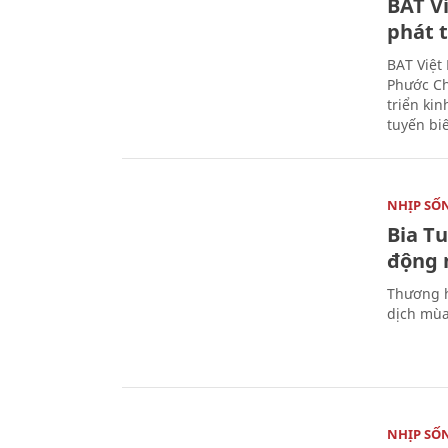
BAT V
phát t
BAT Việt
Phước Ch
triển ki
tuyến bi
NHỊP SỐ
Bia T
động 
Thương h
dịch mùa
NHỊP SỐ