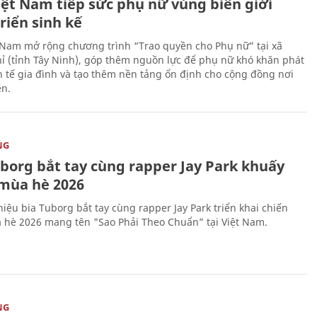
iệt Nam tiếp sức phụ nữ vùng biên giới
riển sinh kế
 Nam mở rộng chương trình “Trao quyền cho Phụ nữ” tại xã
ỉ (tỉnh Tây Ninh), góp thêm nguồn lực để phụ nữ khó khăn phát
nh tế gia đình và tạo thêm nền tảng ổn định cho cộng đồng nơi
ên.
NG
uborg bắt tay cùng rapper Jay Park khuấy
mùa hè 2026
iệu bia Tuborg bắt tay cùng rapper Jay Park triển khai chiến
 hè 2026 mang tên "Sao Phải Theo Chuẩn” tại Việt Nam.
NG