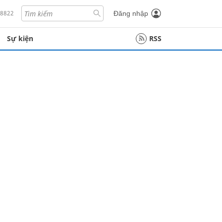
18822
Đăng nhập
Sự kiện
RSS