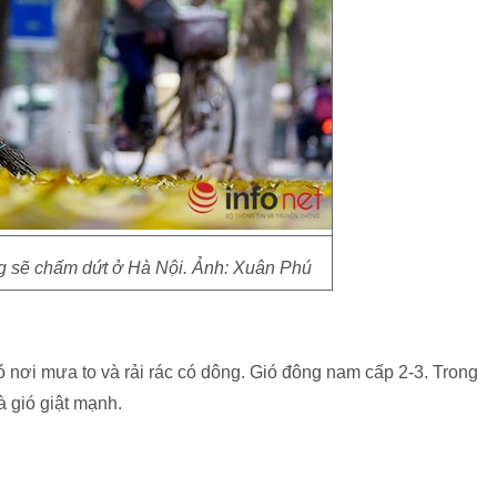
g sẽ chấm dứt ở Hà Nội. Ảnh: Xuân Phú
nơi mưa to và rải rác có dông. Gió đông nam cấp 2-3. Trong
à gió giật mạnh.