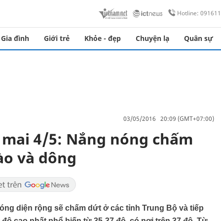
Hotline: 09161
Gia đình
Giới trẻ
Khỏe - đẹp
Chuyện lạ
Quân sự
03/05/2016 20:09 (GMT+07:00)
y mai 4/5: Nắng nóng chấm
ào và dông
ng diện rộng sẽ chấm dứt ở các tỉnh Trung Bộ và tiếp
 độ cao nhất phổ biến từ 35-37 độ, có nơi trên 37 độ. Từ