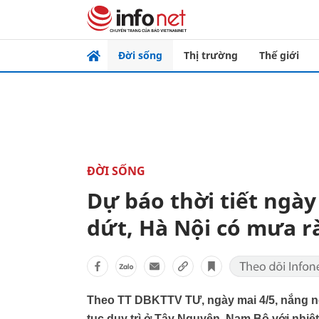
Đời sống
Thị trường
Thế giới
ĐỜI SỐNG
Dự báo thời tiết ngà
dứt, Hà Nội có mưa r
Theo TT DBKTTV TƯ, ngày mai 4/5, nắng nó
tục duy trì ở Tây Nguyên, Nam Bộ với nhiệt