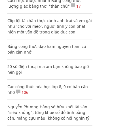
Cách học thuộc nhanh Bảng công thức
lượng giác bằng thơ, "thần chú"
17
Clip lột tả chân thực cảnh anh trai và em gái
như 'chó với mèo', người tinh ý còn phát
hiện một vấn đề trong giáo dục con
Bảng công thức đạo hàm nguyên hàm cơ
bản cần nhớ
20 số điện thoại ma ám bạn không bao giờ
nên gọi
Các công thức hóa học lớp 8, 9 cơ bản cần
nhớ
106
Nguyễn Phương Hằng sở hữu khối tài sản
"siêu khủng", từng khoe sổ đỏ tính bằng
cân, mắng cựu mẫu 'không có nổi nghìn tỷ'