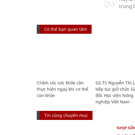
Có thể bạn quan tâm
Chăm sóc sức khỏe cần
GS.TS Nguyễn Thị 
thực hiện ngay khi cơ thể
tiếp tục giữ chức 
còn khỏe
đốc Học viện Nông
nghiệp Việt Nam
Tin cùng chuyên mục
NHỊP SỐ