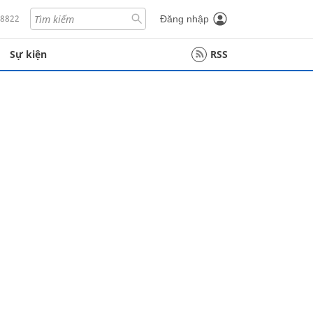
18822
Đăng nhập
Sự kiện
RSS