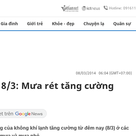
Hotline: 09161
Gia đình
Giới trẻ
Khỏe - đẹp
Chuyện lạ
Quân sự
08/03/2014 06:04 (GMT+07:00)
y 8/3: Mưa rét tăng cường
của không khí lạnh tăng cường từ đêm nay (8/3) ở các
ó mưa và mưa nhỏ.