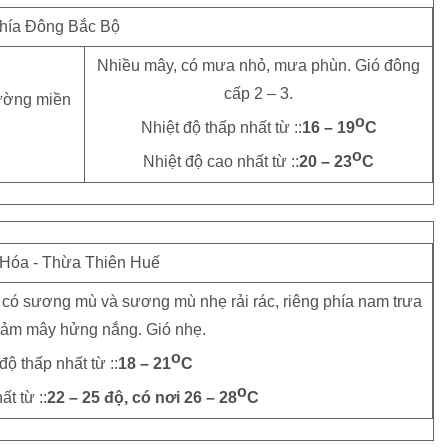
hía Đông Bắc Bộ
Nhiều mây, có mưa nhỏ, mưa phùn. Gió đông
cấp 2 – 3.
o
Nhiệt độ thấp nhất từ ::
16 – 19
C
o
Nhiệt độ cao nhất từ ::
20 – 23
C
Hóa - Thừa Thiên Huế
có sương mù và sương mù nhẹ rải rác, riêng phía nam trưa
iảm mây hửng nắng. Gió nhẹ.
o
độ thấp nhất từ ::
18 – 21
C
o
t từ ::
22 – 25 độ, có nơi 26 – 28
C