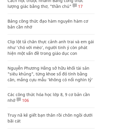
Cách học thuộc nhanh Bảng công thức
lượng giác bằng thơ, "thần chú"
17
Bảng công thức đạo hàm nguyên hàm cơ
bản cần nhớ
Clip lột tả chân thực cảnh anh trai và em gái
như 'chó với mèo', người tinh ý còn phát
hiện một vấn đề trong giáo dục con
Nguyễn Phương Hằng sở hữu khối tài sản
"siêu khủng", từng khoe sổ đỏ tính bằng
cân, mắng cựu mẫu 'không có nổi nghìn tỷ'
Các công thức hóa học lớp 8, 9 cơ bản cần
nhớ
106
Truy nã kẻ giết bạn thân rồi chôn ngồi dưới
bãi cát