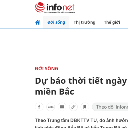
Đời sống
Thị trường
Thế giới
ĐỜI SỐNG
Dự báo thời tiết ngà
miền Bắc
Theo Trung tâm DBKTTV TƯ, do ảnh hưởng 
tỉnh phía đông Bắc Bộ và bắc Trung Bộ c