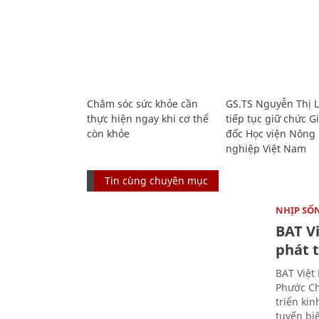
Chăm sóc sức khỏe cần
GS.TS Nguyễn Thị 
thực hiện ngay khi cơ thể
tiếp tục giữ chức 
còn khỏe
đốc Học viện Nông
nghiệp Việt Nam
Tin cùng chuyên mục
NHỊP SỐ
BAT V
phát t
BAT Việt
Phước Ch
triển ki
tuyến bi