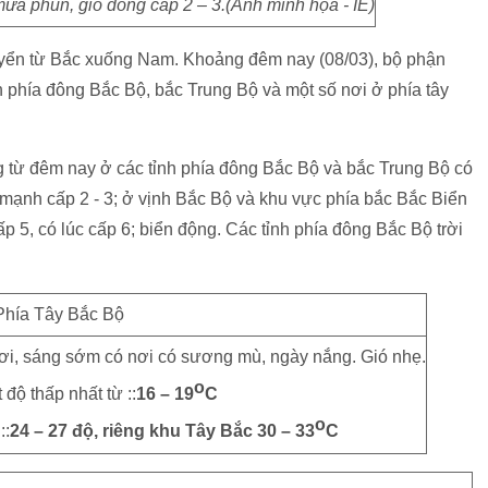
ưa phùn, gió đông cấp 2 – 3.(Ảnh minh họa - IE)
huyển từ Bắc xuống Nam. Khoảng đêm nay (08/03), bộ phận
 phía đông Bắc Bộ, bắc Trung Bộ và một số nơi ở phía tây
 từ đêm nay ở các tỉnh phía đông Bắc Bộ và bắc Trung Bộ có
mạnh cấp 2 - 3; ở vịnh Bắc Bộ và khu vực phía bắc Bắc Biển
 5, có lúc cấp 6; biển động. Các tỉnh phía đông Bắc Bộ trời
Phía Tây Bắc Bộ
ơi, sáng sớm có nơi có sương mù, ngày nắng. Gió nhẹ.
o
 độ thấp nhất từ ::
16 – 19
C
o
::
24 – 27 độ, riêng khu Tây Bắc 30 – 33
C