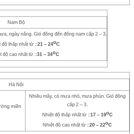
Nam Bộ
ưa, ngày nắng. Gió đông đến đông nam cấp 2 – 3.
o
 độ thấp nhất từ ::
21 – 24
C
o
t độ cao nhất từ ::
31 – 34
C
Hà Nội
Nhiều mây, có mưa nhỏ, mưa phùn. Gió đông
cấp 2 – 3.
o
Nhiệt độ thấp nhất từ ::
17 – 19
C
o
Nhiệt độ cao nhất từ ::
20 – 22
C