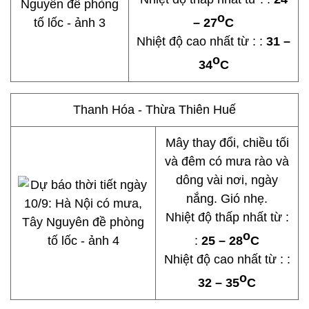
o
– 27
C
Nhiệt độ cao nhất từ : :
31 –
o
34
C
Thanh Hóa - Thừa Thiên Huế
Mây thay đổi, chiều tối
và đêm có mưa rào và
dông vài nơi, ngày
nắng. Gió nhẹ.
Nhiệt độ thấp nhất từ :
o
:
25 – 28
C
Nhiệt độ cao nhất từ : :
o
32 – 35
C