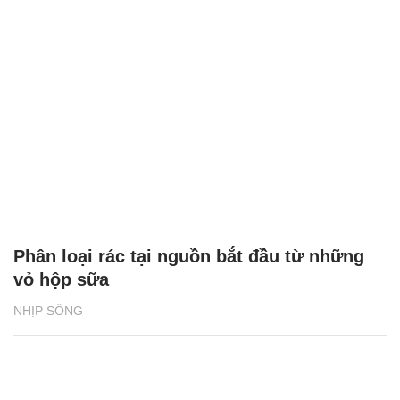
Phân loại rác tại nguồn bắt đầu từ những
vỏ hộp sữa
NHỊP SỐNG