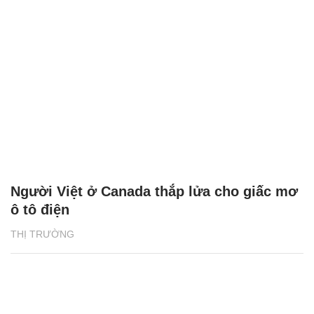
Người Việt ở Canada thắp lửa cho giấc mơ
ô tô điện
THỊ TRƯỜNG