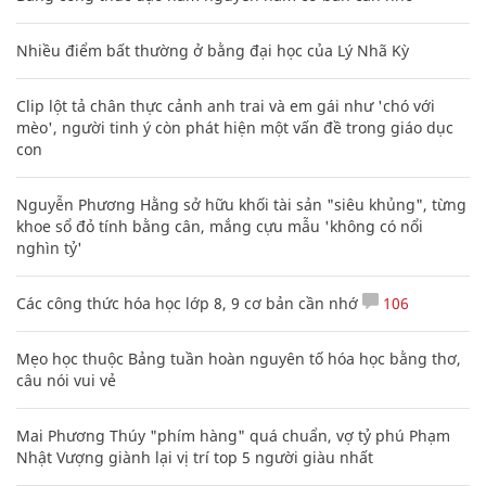
Nhiều điểm bất thường ở bằng đại học của Lý Nhã Kỳ
Clip lột tả chân thực cảnh anh trai và em gái như 'chó với
mèo', người tinh ý còn phát hiện một vấn đề trong giáo dục
con
Nguyễn Phương Hằng sở hữu khối tài sản "siêu khủng", từng
khoe sổ đỏ tính bằng cân, mắng cựu mẫu 'không có nổi
nghìn tỷ'
Các công thức hóa học lớp 8, 9 cơ bản cần nhớ
106
Mẹo học thuộc Bảng tuần hoàn nguyên tố hóa học bằng thơ,
câu nói vui vẻ
Mai Phương Thúy "phím hàng" quá chuẩn, vợ tỷ phú Phạm
Nhật Vượng giành lại vị trí top 5 người giàu nhất