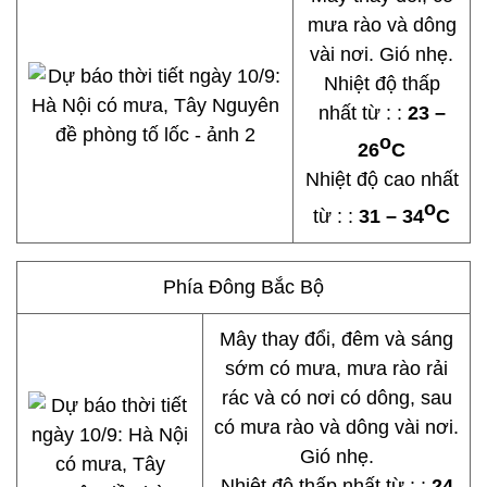
mưa rào và dông
vài nơi. Gió nhẹ.
Nhiệt độ thấp
nhất từ : :
23 –
o
26
C
Nhiệt độ cao nhất
o
từ : :
31 – 34
C
Phía Đông Bắc Bộ
Mây thay đổi, đêm và sáng
sớm có mưa, mưa rào rải
rác và có nơi có dông, sau
có mưa rào và dông vài nơi.
Gió nhẹ.
Nhiệt độ thấp nhất từ : :
24