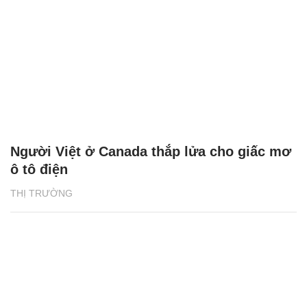
Người Việt ở Canada thắp lửa cho giấc mơ
ô tô điện
THỊ TRƯỜNG