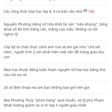
Các công thức hóa học lớp 8, 9 cơ bản cần nhớ
106
Nguyễn Phương Hằng sở hữu khối tài sản "siêu khủng", từng
khoe sổ đỏ tính bằng cân, mắng cựu mẫu 'không có nổi
nghìn tỷ'
Clip lột tả chân thực cảnh anh trai và em gái như 'chó với
mèo', người tinh ý còn phát hiện một vấn đề trong giáo dục
con
Mẹo học thuộc Bảng tuần hoàn nguyên tố hóa học bằng thơ,
câu nói vui vẻ
20 số điện thoại ma ám bạn không bao giờ nên gọi
Mai Phương Thúy "phím hàng" quá chuẩn, vợ tỷ phú Phạm
Nhật Vượng giành lại vị trí top 5 người giàu nhất