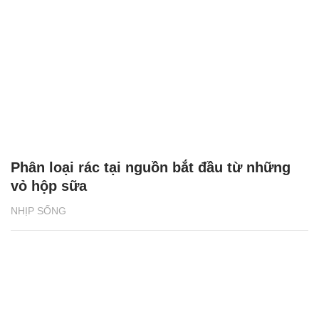
Phân loại rác tại nguồn bắt đầu từ những
vỏ hộp sữa
NHỊP SỐNG