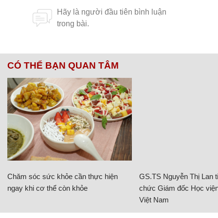
CÓ THỂ BẠN QUAN TÂM
Chăm sóc sức khỏe cần thực hiện
GS.TS Nguyễn Thị Lan ti
ngay khi cơ thể còn khỏe
chức Giám đốc Học viện
Việt Nam