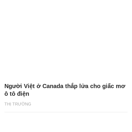
Người Việt ở Canada thắp lửa cho giấc mơ
ô tô điện
THỊ TRƯỜNG