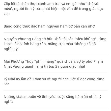
Clip lột tả chân thực cảnh anh trai và em gái như 'chó với
mèo', người tinh ý còn phát hiện một vấn đề trong giáo dục
con
Bảng công thức đạo hàm nguyên hàm cơ bản cần nhớ
Nguyễn Phương Hằng sở hữu khối tài sản "siêu khủng", từng
khoe sổ đỏ tính bằng cân, mắng cựu mẫu 'không có nổi
nghìn tỷ'
Mai Phương Thúy "phím hàng" quá chuẩn, vợ tỷ phú Phạm
Nhật Vượng giành lại vị trí top 5 người giàu nhất
Lý Nhã Kỳ lần đầu tâm sự về người cha Liệt sĩ đặc công rừng
Sác
Những status buồn về tình yêu, cuộc sống hàm ẩn nhiều ý
nghĩa