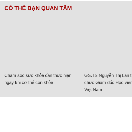
CÓ THỂ BẠN QUAN TÂM
Chăm sóc sức khỏe cần thực hiện
GS.TS Nguyễn Thị Lan ti
ngay khi cơ thể còn khỏe
chức Giám đốc Học viện
Việt Nam