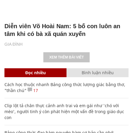
Diễn viên Võ Hoài Nam: 5 bố con luôn an
tâm khi có bà xã quán xuyến
GIA ĐÌNH
XEM THÊM BÀI VIẾT
Đọc nhiều
Bình luận nhiều
Cách học thuộc nhanh Bảng công thức lượng giác bằng thơ,
"thần chú"
17
Clip lột tả chân thực cảnh anh trai và em gái như 'chó với
mèo', người tinh ý còn phát hiện một vấn đề trong giáo dục
con
Bảng công thức đạo hàm nguyên hàm cơ bản cần nhớ