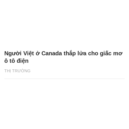
Người Việt ở Canada thắp lửa cho giấc mơ
ô tô điện
THỊ TRƯỜNG