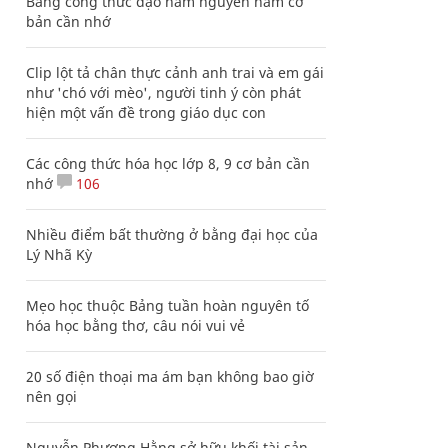
Bảng công thức đạo hàm nguyên hàm cơ
bản cần nhớ
Clip lột tả chân thực cảnh anh trai và em gái
như 'chó với mèo', người tinh ý còn phát
hiện một vấn đề trong giáo dục con
Các công thức hóa học lớp 8, 9 cơ bản cần
nhớ
106
Nhiều điểm bất thường ở bằng đại học của
Lý Nhã Kỳ
Mẹo học thuộc Bảng tuần hoàn nguyên tố
hóa học bằng thơ, câu nói vui vẻ
20 số điện thoại ma ám bạn không bao giờ
nên gọi
Nguyễn Phương Hằng sở hữu khối tài sản