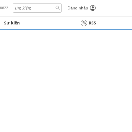
18822
Đăng nhập
Sự kiện
RSS