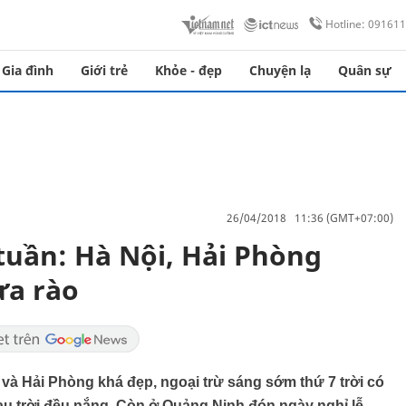
Hotline: 09161
Gia đình
Giới trẻ
Khỏe - đẹp
Chuyện lạ
Quân sự
26/04/2018 11:36 (GMT+07:00)
 tuần: Hà Nội, Hải Phòng
ưa rào
i và Hải Phòng khá đẹp, ngoại trừ sáng sớm thứ 7 trời có
au trời đều nắng. Còn ở Quảng Ninh đón ngày nghỉ lễ