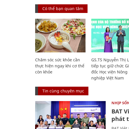
Có thể bạn quan tâm
Chăm sóc sức khỏe cần
GS.TS Nguyễn Thị 
thực hiện ngay khi cơ thể
tiếp tục giữ chức 
còn khỏe
đốc Học viện Nông
nghiệp Việt Nam
Tin cùng chuyên mục
NHỊP SỐ
BAT V
phát t
BAT Việt