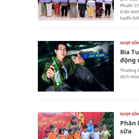
Phước Ch
triển ki
tuyến bi
NHỊP SỐ
Bia T
động 
Thương h
dịch mùa
NHỊP SỐ
Phân 
sữa