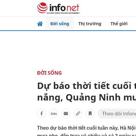
Đời sống
Thị trường
Thế giới
ĐỜI SỐNG
Dự báo thời tiết cuối
nắng, Quảng Ninh m
Theo dự báo thời tiết cuối tuần này, Hà Nộ
mưa nhẹ, đến trưa và chiều và cả 3 ngày s