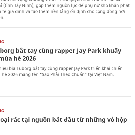
ỉ (tỉnh Tây Ninh), góp thêm nguồn lực để phụ nữ khó khăn phát
nh tế gia đình và tạo thêm nền tảng ổn định cho cộng đồng nơi
ên.
NG
uborg bắt tay cùng rapper Jay Park khuấy
mùa hè 2026
iệu bia Tuborg bắt tay cùng rapper Jay Park triển khai chiến
 hè 2026 mang tên "Sao Phải Theo Chuẩn” tại Việt Nam.
NG
loại rác tại nguồn bắt đầu từ những vỏ hộp