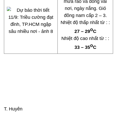
mưa rào và dông vài
nơi, ngày nắng. Gió
đông nam cấp 2 – 3.
Nhiệt độ thấp nhất từ : :
o
27 – 29
C
Nhiệt độ cao nhất từ : :
o
33 – 35
C
T. Huyên