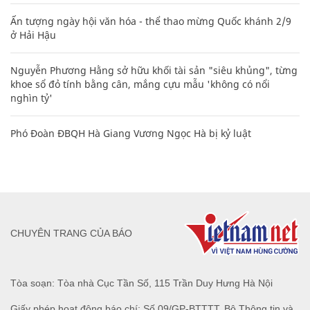
Ấn tượng ngày hội văn hóa - thể thao mừng Quốc khánh 2/9
ở Hải Hậu
Nguyễn Phương Hằng sở hữu khối tài sản "siêu khủng", từng
khoe sổ đỏ tính bằng cân, mắng cựu mẫu 'không có nổi
nghìn tỷ'
Phó Đoàn ĐBQH Hà Giang Vương Ngọc Hà bị kỷ luật
CHUYÊN TRANG CỦA BÁO
Tòa soạn: Tòa nhà Cục Tần Số, 115 Trần Duy Hưng Hà Nội
Giấy phép hoạt động báo chí: Số 09/GP-BTTTT, Bộ Thông tin và