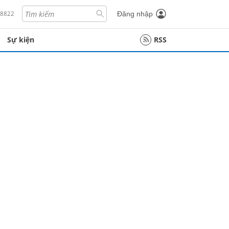
18822
Đăng nhập
Sự kiện
RSS