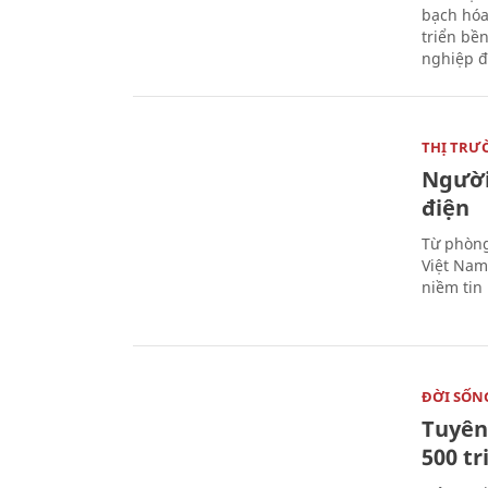
bạch hóa
triển bề
nghiệp đ
THỊ TRƯ
Người
điện
Từ phòng
Việt Nam 
niềm tin
ĐỜI SỐN
Tuyên 
500 t