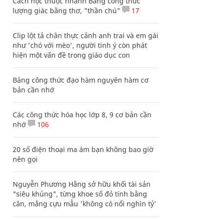
Cách học thuộc nhanh Bảng công thức
lượng giác bằng thơ, "thần chú"
17
Clip lột tả chân thực cảnh anh trai và em gái
như 'chó với mèo', người tinh ý còn phát
hiện một vấn đề trong giáo dục con
Bảng công thức đạo hàm nguyên hàm cơ
bản cần nhớ
Các công thức hóa học lớp 8, 9 cơ bản cần
nhớ
106
20 số điện thoại ma ám bạn không bao giờ
nên gọi
Nguyễn Phương Hằng sở hữu khối tài sản
"siêu khủng", từng khoe sổ đỏ tính bằng
cân, mắng cựu mẫu 'không có nổi nghìn tỷ'