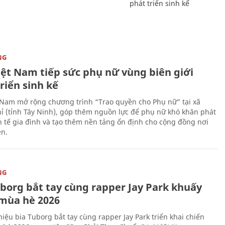
phát triển sinh kế
NG
iệt Nam tiếp sức phụ nữ vùng biên giới
riển sinh kế
 Nam mở rộng chương trình “Trao quyền cho Phụ nữ” tại xã
ỉ (tỉnh Tây Ninh), góp thêm nguồn lực để phụ nữ khó khăn phát
nh tế gia đình và tạo thêm nền tảng ổn định cho cộng đồng nơi
ên.
NG
uborg bắt tay cùng rapper Jay Park khuấy
mùa hè 2026
iệu bia Tuborg bắt tay cùng rapper Jay Park triển khai chiến