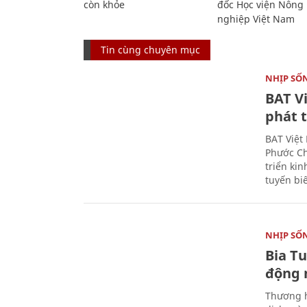
còn khỏe
đốc Học viện Nông
nghiệp Việt Nam
Tin cùng chuyên mục
NHỊP SỐ
BAT V
phát t
BAT Việt
Phước Ch
triển ki
tuyến bi
NHỊP SỐ
Bia T
động 
Thương h