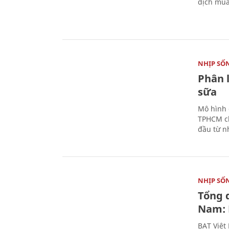
dịch mùa
NHỊP SỐ
Phân 
sữa
Mô hình 
TPHCM ch
đầu từ n
NHỊP SỐ
Tổng 
Nam: 
BAT Việt