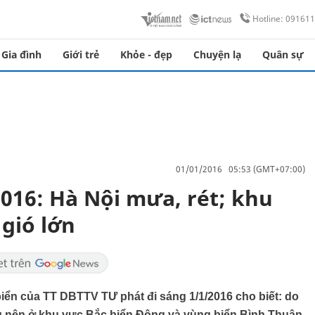
Hotline: 09161
Gia đình
Giới trẻ
Khỏe - đẹp
Chuyện lạ
Quân sự
01/01/2016 05:53 (GMT+07:00)
2016: Hà Nội mưa, rét; khu
gió lớn
biển của TT DBTTV TƯ phát đi sáng 1/1/2016 cho biết: do
 nên ở khu vực Bắc biển Đông và vùng biển Bình Thuận