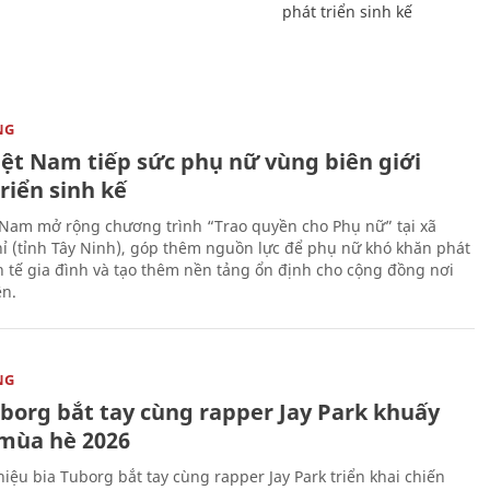
phát triển sinh kế
NG
iệt Nam tiếp sức phụ nữ vùng biên giới
riển sinh kế
 Nam mở rộng chương trình “Trao quyền cho Phụ nữ” tại xã
ỉ (tỉnh Tây Ninh), góp thêm nguồn lực để phụ nữ khó khăn phát
nh tế gia đình và tạo thêm nền tảng ổn định cho cộng đồng nơi
ên.
NG
uborg bắt tay cùng rapper Jay Park khuấy
mùa hè 2026
iệu bia Tuborg bắt tay cùng rapper Jay Park triển khai chiến