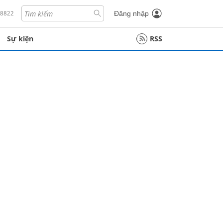
18822
Đăng nhập
Sự kiện
RSS