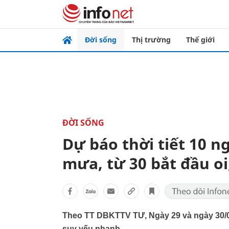
Đời sống
Thị trường
Thế giới
ĐỜI SỐNG
Dự báo thời tiết 10 n
mưa, từ 30 bắt đầu oi
Theo TT DBKTTV TƯ, Ngày 29 và ngày 30/0
suy yếu nhanh.