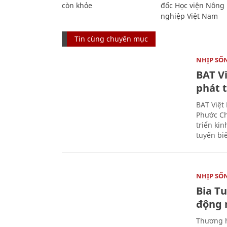
còn khỏe
đốc Học viện Nông
nghiệp Việt Nam
Tin cùng chuyên mục
NHỊP SỐ
BAT V
phát t
BAT Việt
Phước Ch
triển ki
tuyến bi
NHỊP SỐ
Bia T
động 
Thương h