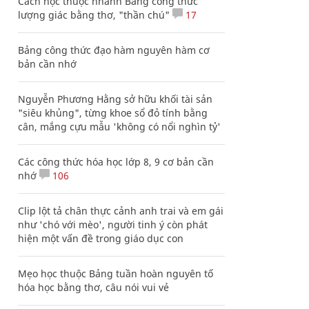
Cách học thuộc nhanh Bảng công thức
lượng giác bằng thơ, "thần chú"
17
Bảng công thức đạo hàm nguyên hàm cơ
bản cần nhớ
Nguyễn Phương Hằng sở hữu khối tài sản
"siêu khủng", từng khoe sổ đỏ tính bằng
cân, mắng cựu mẫu 'không có nổi nghìn tỷ'
Các công thức hóa học lớp 8, 9 cơ bản cần
nhớ
106
Clip lột tả chân thực cảnh anh trai và em gái
như 'chó với mèo', người tinh ý còn phát
hiện một vấn đề trong giáo dục con
Mẹo học thuộc Bảng tuần hoàn nguyên tố
hóa học bằng thơ, câu nói vui vẻ