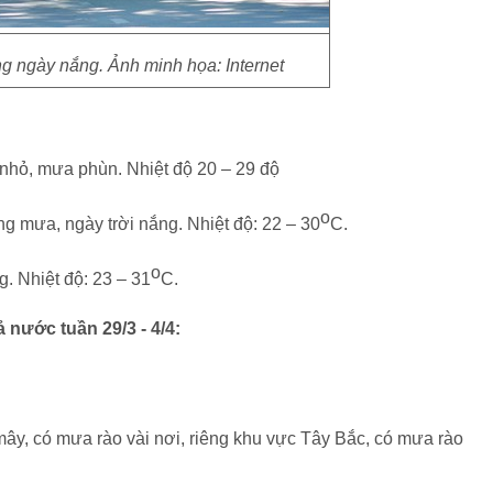
g ngày nắng. Ảnh minh họa: Internet
nhỏ, mưa phùn. Nhiệt độ 20 – 29 độ
o
 mưa, ngày trời nắng. Nhiệt độ: 22 – 30
C.
o
. Nhiệt độ: 23 – 31
C.
ả nước tuần 29/3 - 4/4:
ây, có mưa rào vài nơi, riêng khu vực Tây Bắc, có mưa rào