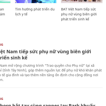
Lan
Tìm hướng phát triển du
BAT Việt Nam tiếp sức
Giám
lịch y tế
phụ nữ vùng biên giới
phát triển sinh kế
NG
iệt Nam tiếp sức phụ nữ vùng biên giới
riển sinh kế
 Nam mở rộng chương trình “Trao quyền cho Phụ nữ” tại xã
ỉ (tỉnh Tây Ninh), góp thêm nguồn lực để phụ nữ khó khăn phát
nh tế gia đình và tạo thêm nền tảng ổn định cho cộng đồng nơi
ên.
NG
uborg bắt tay cùng rapper Jay Park khuấy