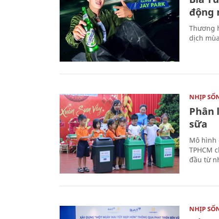
động 
Thương h
dịch mùa
NHỊP SỐ
Phân 
sữa
Mô hình 
TPHCM ch
đầu từ n
NHỊP SỐ