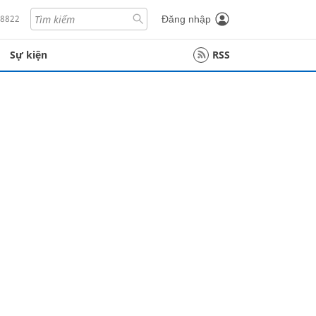
18822
Đăng nhập
Sự kiện
RSS