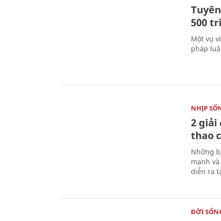
Tuyên 
500 t
Một vụ v
pháp luậ
NHỊP SỐ
2 giải
thao c
Những bà
mạnh và 
diễn ra 
ĐỜI SỐN