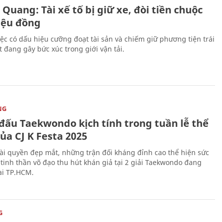
Quang: Tài xế tố bị giữ xe, đòi tiền chuộc
riệu đồng
iệc có dấu hiệu cưỡng đoạt tài sản và chiếm giữ phương tiện trái
t đang gây bức xúc trong giới vận tải.
NG
 đấu Taekwondo kịch tính trong tuần lễ thể
ủa CJ K Festa 2025
i quyền đẹp mắt, những trận đối kháng đỉnh cao thể hiện sức
tinh thần võ đạo thu hút khán giả tại 2 giải Taekwondo đang
tại TP.HCM.
G