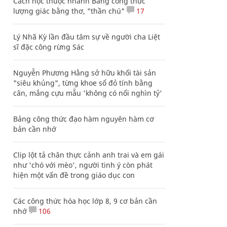
Cách học thuộc nhanh Bảng công thức
lượng giác bằng thơ, "thần chú"
17
Lý Nhã Kỳ lần đầu tâm sự về người cha Liệt
sĩ đặc công rừng Sác
Nguyễn Phương Hằng sở hữu khối tài sản
"siêu khủng", từng khoe sổ đỏ tính bằng
cân, mắng cựu mẫu 'không có nổi nghìn tỷ'
Bảng công thức đạo hàm nguyên hàm cơ
bản cần nhớ
Clip lột tả chân thực cảnh anh trai và em gái
như 'chó với mèo', người tinh ý còn phát
hiện một vấn đề trong giáo dục con
Các công thức hóa học lớp 8, 9 cơ bản cần
nhớ
106