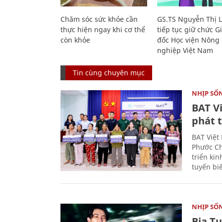
Chăm sóc sức khỏe cần
GS.TS Nguyễn Thị 
thực hiện ngay khi cơ thể
tiếp tục giữ chức 
còn khỏe
đốc Học viện Nông
nghiệp Việt Nam
Tin cùng chuyên mục
NHỊP SỐ
BAT V
phát t
BAT Việt
Phước Ch
triển ki
tuyến bi
NHỊP SỐ
Bia T