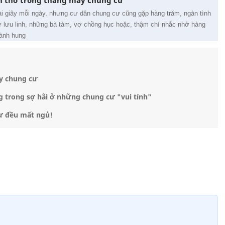
n thở trong thang máy chung cư
ài giây mỗi ngày, nhưng cư dân chung cư cũng gặp hàng trăm, ngàn tình
ử lưu linh, những bà tám, vợ chồng hục hoặc, thậm chí nhắc nhở hàng
ành hung
y chung cư
ng trong sợ hãi ở những chung cư "vui tính"
cư đều mất ngủ!