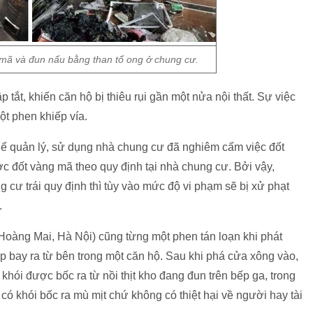
mã và đun nấu bằng than tổ ong ở chung cư.
tắt, khiến căn hộ bị thiêu rụi gần một nửa nội thất. Sự việc
ột phen khiếp vía.
ế quản lý, sử dụng nhà chung cư đã nghiêm cấm việc đốt
c đốt vàng mã theo quy định tại nhà chung cư. Bởi vậy,
 cư trái quy định thì tùy vào mức độ vi phạm sẽ bị xử phạt
.
Hoàng Mai, Hà Nội) cũng từng một phen tán loạn khi phát
p bay ra từ bên trong một căn hộ. Sau khi phá cửa xông vào,
khói được bốc ra từ nồi thịt kho đang đun trên bếp ga, trong
có khói bốc ra mù mịt chứ không có thiệt hại về người hay tài