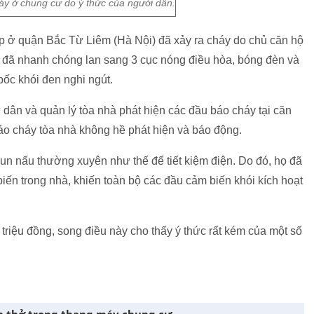
y ở chung cư do ý thức của người dân.
p ở quận Bắc Từ Liêm (Hà Nội) đã xảy ra cháy do chủ căn hộ
y đã nhanh chóng lan sang 3 cục nóng điều hòa, bóng đèn và
bốc khói đen nghi ngút.
 dân và quản lý tòa nhà phát hiện các đầu báo cháy tại căn
báo cháy tòa nhà không hề phát hiện và báo động.
 đun nấu thường xuyên như thế để tiết kiệm điện. Do đó, họ đã
iến trong nhà, khiến toàn bộ các đầu cảm biến khói kích hoạt
triệu đồng, song điều này cho thấy ý thức rất kém của một số