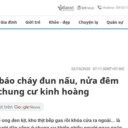
Hotline: 09161
Gia đình
Giới trẻ
Khỏe - đẹp
Chuyện lạ
Quân sự
02/10/2020 07:11 (GMT+07:00)
 báo cháy đun nấu, nửa đêm
ả chung cư kinh hoàng
 ong đen kịt, kho thịt bếp gas rồi khóa cửa ra ngoài… là
ười dân sống ở chung cư khiến nhiều người ngao ngán.