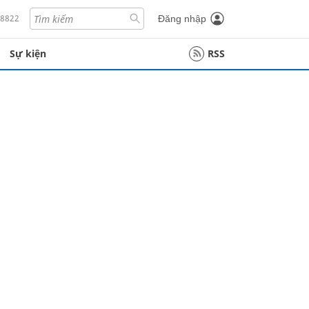
18822
Đăng nhập
Sự kiện
RSS