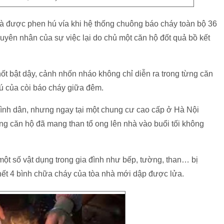
hà được phen hú vía khi hệ thống chuông báo cháy toàn bộ 36
uyên nhân của sự việc lại do chủ một căn hộ đốt quả bồ kết
ốt bật dậy, cảnh nhốn nháo không chỉ diễn ra trong từng căn
hú của còi báo cháy giữa đêm.
ình dân, nhưng ngay tại một chung cư cao cấp ở Hà Nội
ng căn hộ đã mang than tổ ong lên nhà vào buổi tối không
một số vật dụng trong gia đình như bếp, tường, than… bị
hết 4 bình chữa cháy của tòa nhà mới dập được lửa.