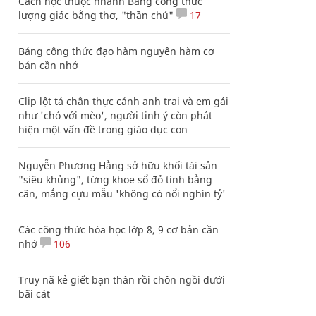
Cách học thuộc nhanh Bảng công thức
lượng giác bằng thơ, "thần chú"
17
Bảng công thức đạo hàm nguyên hàm cơ
bản cần nhớ
Clip lột tả chân thực cảnh anh trai và em gái
như 'chó với mèo', người tinh ý còn phát
hiện một vấn đề trong giáo dục con
Nguyễn Phương Hằng sở hữu khối tài sản
"siêu khủng", từng khoe sổ đỏ tính bằng
cân, mắng cựu mẫu 'không có nổi nghìn tỷ'
Các công thức hóa học lớp 8, 9 cơ bản cần
nhớ
106
Truy nã kẻ giết bạn thân rồi chôn ngồi dưới
bãi cát