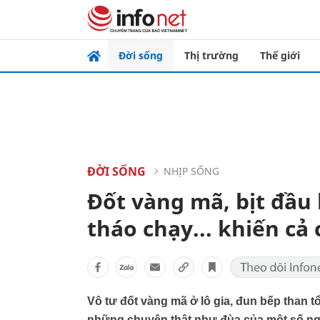
Đời sống
Thị trường
Thế giới
ĐỜI SỐNG
NHỊP SỐNG
Đốt vàng mã, bịt đầu
tháo chạy... khiến c
Vô tư đốt vàng mã ở lô gia, đun bếp than tổ
những chuyện thật như đùa của một số ng