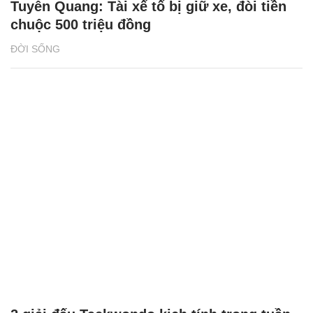
Tuyên Quang: Tài xế tố bị giữ xe, đòi tiền
chuộc 500 triệu đồng
ĐỜI SỐNG