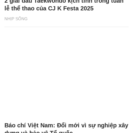
2 giải đấu Taekwondo kịch tính trong tuần
lễ thể thao của CJ K Festa 2025
NHỊP SỐNG
Báo chí Việt Nam: Đổi mới vì sự nghiệp xây