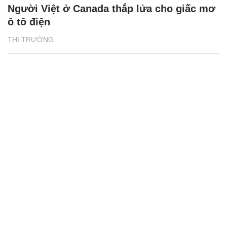
Người Việt ở Canada thắp lửa cho giấc mơ
ô tô điện
THỊ TRƯỜNG