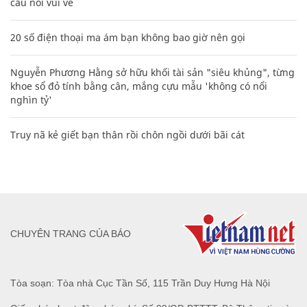
câu nói vui vẻ
20 số điện thoại ma ám bạn không bao giờ nên gọi
Nguyễn Phương Hằng sở hữu khối tài sản "siêu khủng", từng
khoe sổ đỏ tính bằng cân, mắng cựu mẫu 'không có nổi
nghìn tỷ'
Truy nã kẻ giết bạn thân rồi chôn ngồi dưới bãi cát
CHUYÊN TRANG CỦA BÁO
Tòa soạn: Tòa nhà Cục Tần Số, 115 Trần Duy Hưng Hà Nội