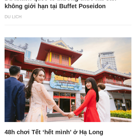
không giới hạn tại Buffet Poseidon
DU LỊCH
48h chơi Tết ‘hết mình’ ở Hạ Long