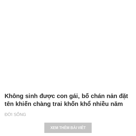
Không sinh được con gái, bố chán nản đặt
tên khiến chàng trai khốn khổ nhiều năm
ĐỜI SỐNG
XEM THÊM BÀI VIẾT