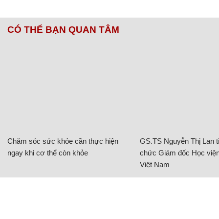
CÓ THỂ BẠN QUAN TÂM
Chăm sóc sức khỏe cần thực hiện
GS.TS Nguyễn Thị Lan ti
ngay khi cơ thể còn khỏe
chức Giám đốc Học viện
Việt Nam