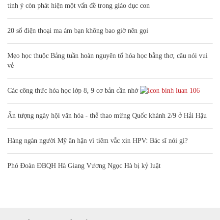
tinh ý còn phát hiện một vấn đề trong giáo dục con
20 số điện thoại ma ám bạn không bao giờ nên gọi
Mẹo học thuộc Bảng tuần hoàn nguyên tố hóa học bằng thơ, câu nói vui
vẻ
Các công thức hóa học lớp 8, 9 cơ bản cần nhớ
106
Ấn tượng ngày hội văn hóa - thể thao mừng Quốc khánh 2/9 ở Hải Hậu
Hàng ngàn người Mỹ ân hận vì tiêm vắc xin HPV: Bác sĩ nói gì?
Phó Đoàn ĐBQH Hà Giang Vương Ngọc Hà bị kỷ luật