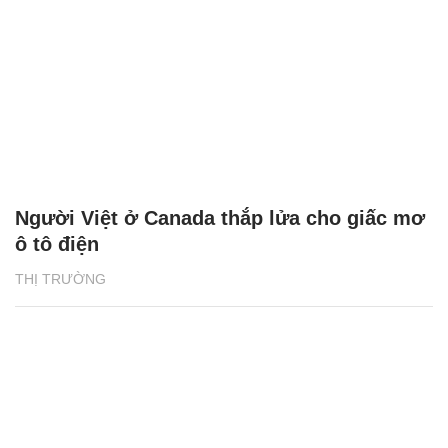
Người Việt ở Canada thắp lửa cho giấc mơ
ô tô điện
THỊ TRƯỜNG