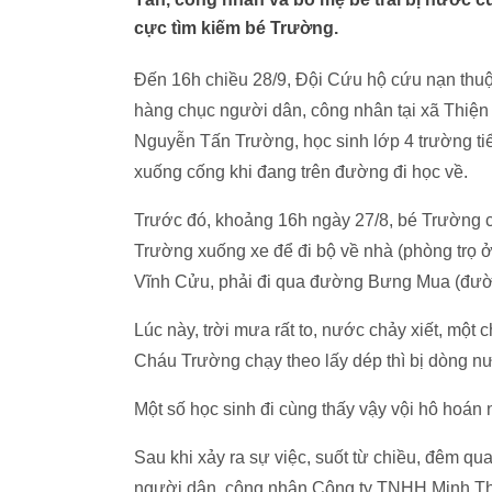
cực tìm kiếm bé Trường.
Đến 16h chiều 28/9, Đội Cứu hộ cứu nạn th
hàng chục người dân, công nhân tại xã Thiện 
Nguyễn Tấn Trường, học sinh lớp 4 trường ti
xuống cống khi đang trên đường đi học về.
Trước đó, khoảng 16h ngày 27/8, bé Trường c
Trường xuống xe để đi bộ về nhà (phòng trọ 
Vĩnh Cửu, phải đi qua đường Bưng Mua (đườ
Lúc này, trời mưa rất to, nước chảy xiết, một 
Cháu Trường chạy theo lấy dép thì bị dòng n
Một số học sinh đi cùng thấy vậy vội hô hoán
Sau khi xảy ra sự việc, suốt từ chiều, đêm q
người dân, công nhân Công ty TNHH Minh Thà