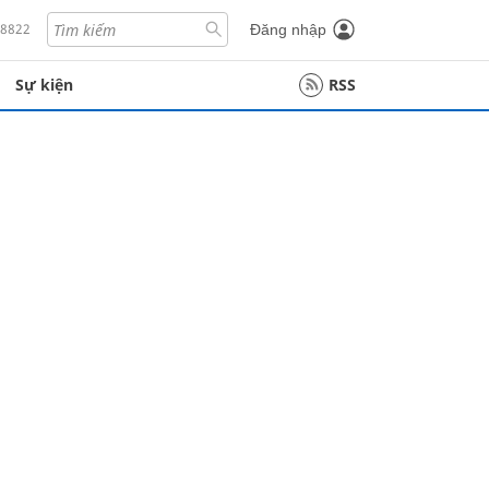
18822
Đăng nhập
Sự kiện
RSS