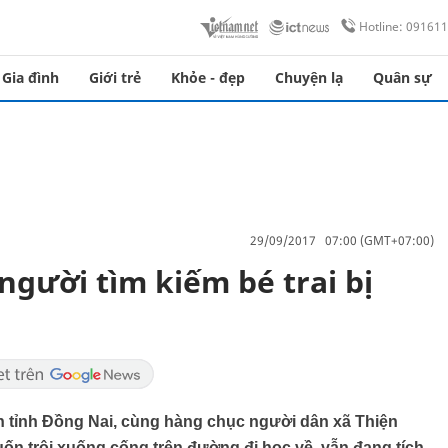
Hotline: 09161
Gia đình
Giới trẻ
Khỏe - đẹp
Chuyện lạ
Quân sự
29/09/2017 07:00 (GMT+07:00)
người tìm kiếm bé trai bị
n tỉnh Đồng Nai, cùng hàng chục người dân xã Thiện
uốn trôi xuống cống trên đường đi học về, vẫn đang tích