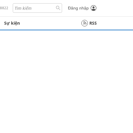
18822
Đăng nhập
Sự kiện
RSS