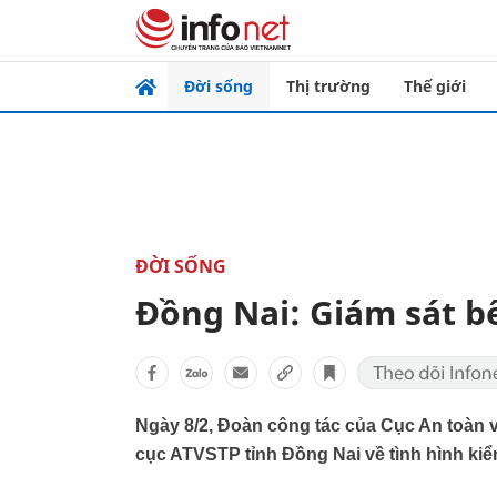
Đời sống
Thị trường
Thế giới
ĐỜI SỐNG
Đồng Nai: Giám sát bế
Ngày 8/2, Đoàn công tác của Cục An toàn v
cục ATVSTP tỉnh Đồng Nai về tình hình kiể