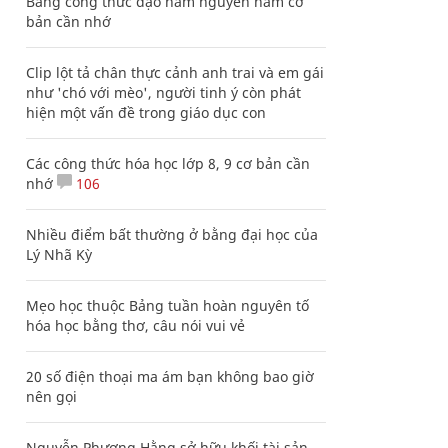
Bảng công thức đạo hàm nguyên hàm cơ
bản cần nhớ
Clip lột tả chân thực cảnh anh trai và em gái
như 'chó với mèo', người tinh ý còn phát
hiện một vấn đề trong giáo dục con
Các công thức hóa học lớp 8, 9 cơ bản cần
nhớ
106
Nhiều điểm bất thường ở bằng đại học của
Lý Nhã Kỳ
Mẹo học thuộc Bảng tuần hoàn nguyên tố
hóa học bằng thơ, câu nói vui vẻ
20 số điện thoại ma ám bạn không bao giờ
nên gọi
Nguyễn Phương Hằng sở hữu khối tài sản