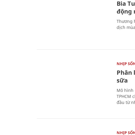
Bia T
động 
Thương h
dịch mùa
NHỊP SỐ
Phân 
sữa
Mô hình 
TPHCM ch
đầu từ n
NHỊP SỐ