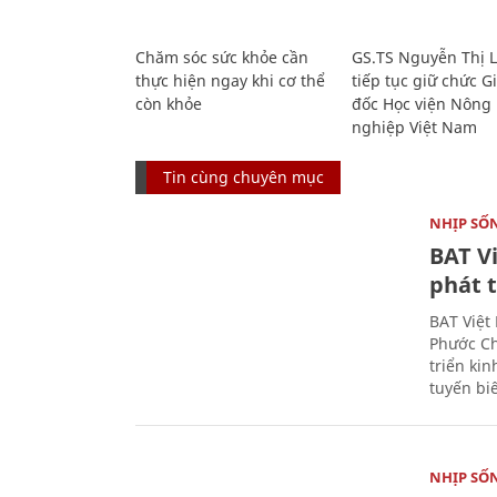
Chăm sóc sức khỏe cần
GS.TS Nguyễn Thị 
thực hiện ngay khi cơ thể
tiếp tục giữ chức 
còn khỏe
đốc Học viện Nông
nghiệp Việt Nam
Tin cùng chuyên mục
NHỊP SỐ
BAT V
phát t
BAT Việt
Phước Ch
triển ki
tuyến bi
NHỊP SỐ