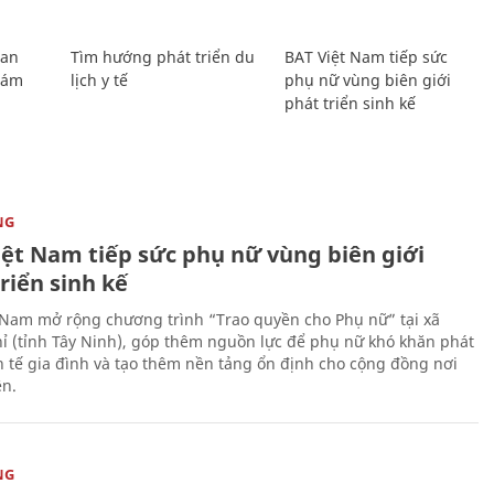
Lan
Tìm hướng phát triển du
BAT Việt Nam tiếp sức
Giám
lịch y tế
phụ nữ vùng biên giới
phát triển sinh kế
NG
iệt Nam tiếp sức phụ nữ vùng biên giới
riển sinh kế
 Nam mở rộng chương trình “Trao quyền cho Phụ nữ” tại xã
ỉ (tỉnh Tây Ninh), góp thêm nguồn lực để phụ nữ khó khăn phát
nh tế gia đình và tạo thêm nền tảng ổn định cho cộng đồng nơi
ên.
NG