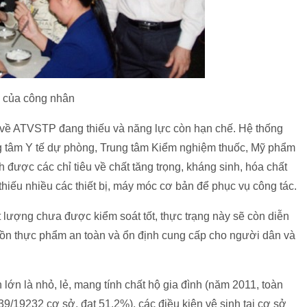
 của công nhân
c về ATVSTP đang thiếu và năng lực còn hạn chế. Hệ thống
g tâm Y tế dự phòng, Trung tâm Kiểm nghiệm thuốc, Mỹ phẩm
ược các chỉ tiêu về chất tăng trọng, kháng sinh, hóa chất
 thiếu nhiều các thiết bị, máy móc cơ bản để phục vụ công tác.
lượng chưa được kiểm soát tốt, thực trạng này sẽ còn diễn
ồn thực phẩm an toàn và ổn định cung cấp cho người dân và
lớn là nhỏ, lẻ, mang tính chất hộ gia đình (năm 2011, toàn
9/19232 cơ sở, đạt 51,2%), các điều kiện vệ sinh tại cơ sở