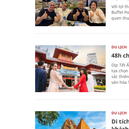
Với lợi t
Buffet P
quen thu
DU LỊCH
48h ch
Dịp Tết 
lựa chọn
sắc thiê
văn hóa 
DU LỊCH
Di tí
khách