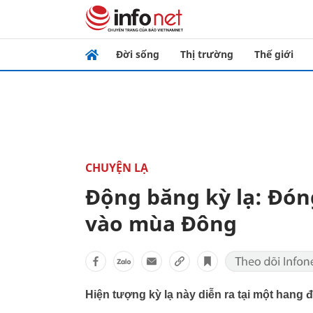
Đời sống
Thị trường
Thế giới
CHUYỆN LẠ
Động băng kỳ lạ: Đón
vào mùa Đông
Hiện tượng kỳ lạ này diễn ra tại một hang 