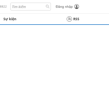
18822
Đăng nhập
Sự kiện
RSS