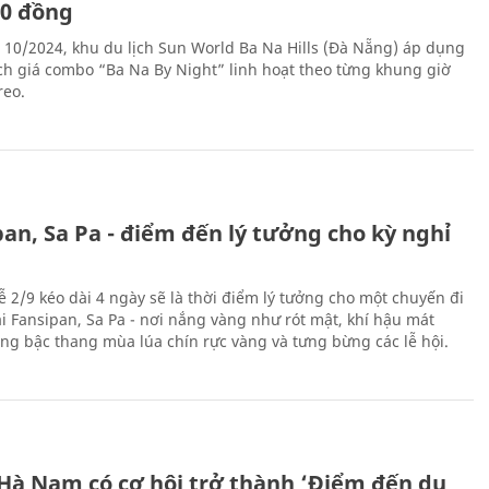
00 đồng
 10/2024, khu du lịch Sun World Ba Na Hills (Đà Nẵng) áp dụng
ch giá combo “Ba Na By Night” linh hoạt theo từng khung giờ
reo.
an, Sa Pa - điểm đến lý tưởng cho kỳ nghỉ
ễ 2/9 kéo dài 4 ngày sẽ là thời điểm lý tưởng cho một chuyến đi
ại Fansipan, Sa Pa - nơi nắng vàng như rót mật, khí hậu mát
ộng bậc thang mùa lúa chín rực vàng và tưng bừng các lễ hội.
 Hà Nam có cơ hội trở thành ‘Điểm đến du