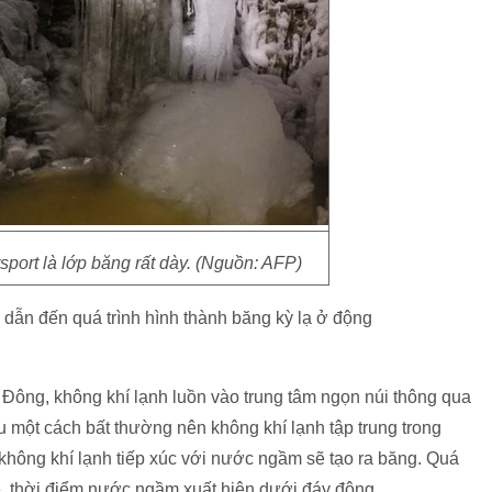
port là lớp băng rất dày. (Nguồn: AFP)
dẫn đến quá trình hình thành băng kỳ lạ ở động
a Đông, không khí lạnh luồn vào trung tâm ngọn núi thông qua
 một cách bất thường nên không khí lạnh tập trung trong
không khí lạnh tiếp xúc với nước ngầm sẽ tạo ra băng. Quá
è, thời điểm nước ngầm xuất hiện dưới đáy động.