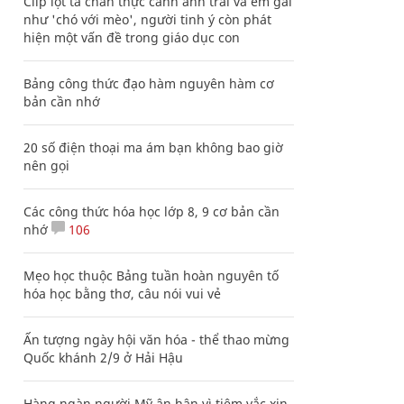
Clip lột tả chân thực cảnh anh trai và em gái
như 'chó với mèo', người tinh ý còn phát
hiện một vấn đề trong giáo dục con
Bảng công thức đạo hàm nguyên hàm cơ
bản cần nhớ
20 số điện thoại ma ám bạn không bao giờ
nên gọi
Các công thức hóa học lớp 8, 9 cơ bản cần
nhớ
106
Mẹo học thuộc Bảng tuần hoàn nguyên tố
hóa học bằng thơ, câu nói vui vẻ
Ấn tượng ngày hội văn hóa - thể thao mừng
Quốc khánh 2/9 ở Hải Hậu
Hàng ngàn người Mỹ ân hận vì tiêm vắc xin