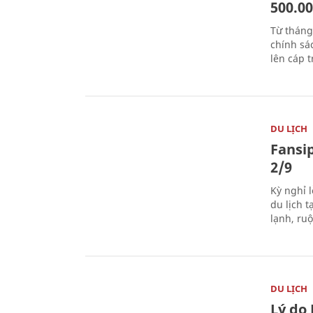
500.0
Từ tháng
chính sá
lên cáp t
DU LỊCH
Fansip
2/9
Kỳ nghỉ l
du lịch t
lạnh, ru
DU LỊCH
Lý do