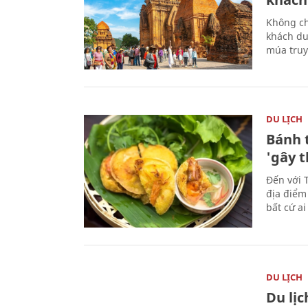
Không ch
khách du
múa truy
DU LỊCH
Bánh 
'gây 
Đến với 
địa điểm
bất cứ a
DU LỊCH
Du lị