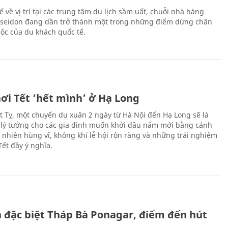
hế về vị trí tại các trung tâm du lịch sầm uất, chuỗi nhà hàng
oseidon đang dần trở thành một trong những điểm dừng chân
ộc của du khách quốc tế.
ơi Tết ‘hết mình’ ở Hạ Long
Ất Tỵ, một chuyến du xuân 2 ngày từ Hà Nội đến Hạ Long sẽ là
 lý tưởng cho các gia đình muốn khởi đầu năm mới bằng cảnh
n nhiên hùng vĩ, không khí lễ hội rộn ràng và những trải nghiệm
Tết đầy ý nghĩa.
ch đặc biệt Tháp Bà Ponagar, điểm đến hút