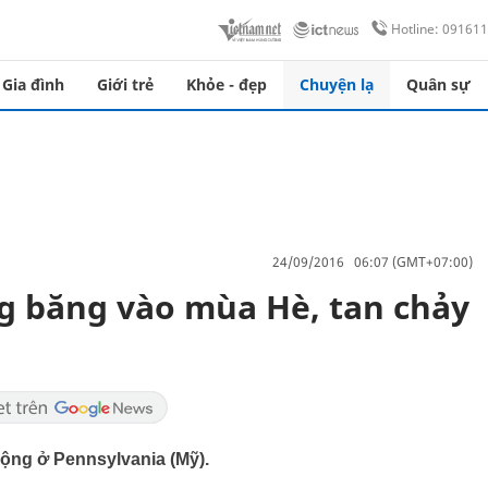
Hotline: 09161
Gia đình
Giới trẻ
Khỏe - đẹp
Chuyện lạ
Quân sự
24/09/2016 06:07 (GMT+07:00)
g băng vào mùa Hè, tan chảy
động ở Pennsylvania (Mỹ).