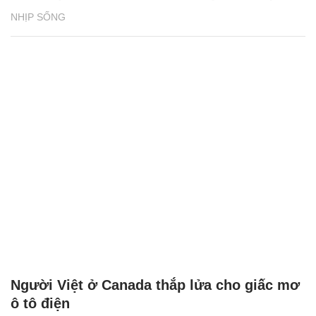
NHỊP SỐNG
Người Việt ở Canada thắp lửa cho giấc mơ
ô tô điện