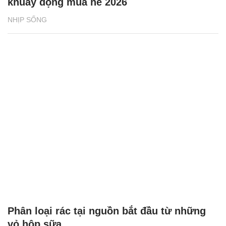
khuấy động mùa hè 2026
NHỊP SỐNG
Phân loại rác tại nguồn bắt đầu từ những
vỏ hộp sữa