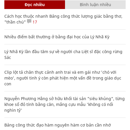
Đọc nhiều
Bình luận nhiều
Cách học thuộc nhanh Bảng công thức lượng giác bằng thơ,
"thần chú"
17
Nhiều điểm bất thường ở bằng đại học của Lý Nhã Kỳ
Lý Nhã Kỳ lần đầu tâm sự về người cha Liệt sĩ đặc công rừng
Sác
Clip lột tả chân thực cảnh anh trai và em gái như 'chó với
mèo', người tinh ý còn phát hiện một vấn đề trong giáo dục
con
Nguyễn Phương Hằng sở hữu khối tài sản "siêu khủng", từng
khoe sổ đỏ tính bằng cân, mắng cựu mẫu 'không có nổi
nghìn tỷ'
Bảng công thức đạo hàm nguyên hàm cơ bản cần nhớ