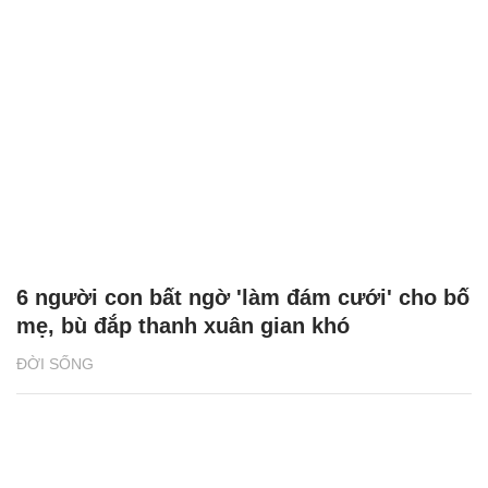
6 người con bất ngờ 'làm đám cưới' cho bố
mẹ, bù đắp thanh xuân gian khó
ĐỜI SỐNG