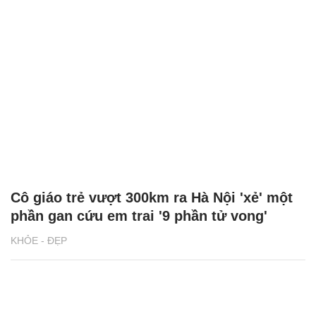
Cô giáo trẻ vượt 300km ra Hà Nội 'xẻ' một
phần gan cứu em trai '9 phần tử vong'
KHỎE - ĐẸP