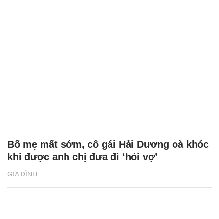
Bố mẹ mất sớm, cô gái Hải Dương oà khóc
khi được anh chị đưa đi ‘hỏi vợ’
GIA ĐÌNH