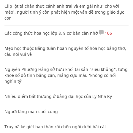
Clip lột tả chân thực cảnh anh trai và em gái như 'chó với
mèo', người tinh ý còn phát hiện một vấn đề trong giáo dục
con
Các công thức hóa học lớp 8, 9 cơ bản cần nhớ
106
Mẹo học thuộc Bảng tuần hoàn nguyên tố hóa học bằng thơ,
câu nói vui vẻ
Nguyễn Phương Hằng sở hữu khối tài sản "siêu khủng", từng
khoe sổ đỏ tính bằng cân, mắng cựu mẫu 'không có nổi
nghìn tỷ'
Nhiều điểm bất thường ở bằng đại học của Lý Nhã Kỳ
Người lãng mạn cuối cùng
Truy nã kẻ giết bạn thân rồi chôn ngồi dưới bãi cát