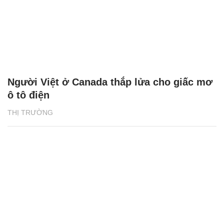
Người Việt ở Canada thắp lửa cho giấc mơ
ô tô điện
THỊ TRƯỜNG