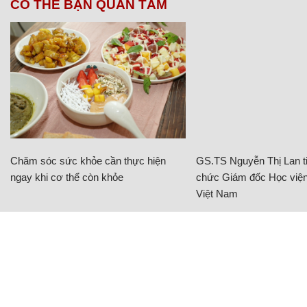
CÓ THỂ BẠN QUAN TÂM
Chăm sóc sức khỏe cần thực hiện
GS.TS Nguyễn Thị Lan ti
ngay khi cơ thể còn khỏe
chức Giám đốc Học viện
Việt Nam