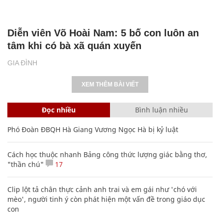
Diễn viên Võ Hoài Nam: 5 bố con luôn an
tâm khi có bà xã quán xuyến
GIA ĐÌNH
XEM THÊM BÀI VIẾT
Đọc nhiều
Bình luận nhiều
Phó Đoàn ĐBQH Hà Giang Vương Ngọc Hà bị kỷ luật
Cách học thuộc nhanh Bảng công thức lượng giác bằng thơ,
"thần chú"
17
Clip lột tả chân thực cảnh anh trai và em gái như 'chó với
mèo', người tinh ý còn phát hiện một vấn đề trong giáo dục
con